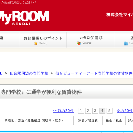
ーム仙台にお任せください！
E
>
仙台駅周辺の専門学校
>
仙台ビューティーアート専門学校の賃貸物件
ト専門学校』
に通学が便利な賃貸物件
<<前の20件
1
2
3
4
5
次の20件
所在地／交通／建物構造 間取り（広さ）
家賃／管理費
敷金／礼金
詳