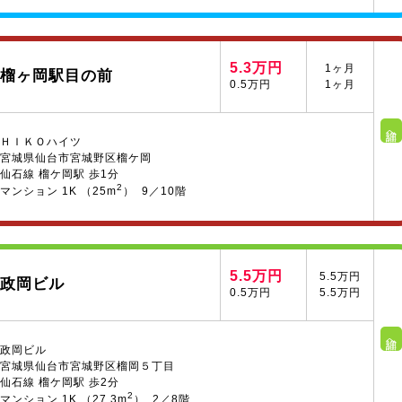
5.3万円
1ヶ月
榴ヶ岡駅目の前
0.5万円
1ヶ月
詳細へ
ＨＩＫＯハイツ
宮城県仙台市宮城野区榴ケ岡
仙石線 榴ケ岡駅 歩1分
2
マンション 1K （25m
） 9／10階
5.5万円
5.5万円
政岡ビル
0.5万円
5.5万円
詳細へ
政岡ビル
宮城県仙台市宮城野区榴岡５丁目
仙石線 榴ケ岡駅 歩2分
2
マンション 1K （27.3m
） 2／8階