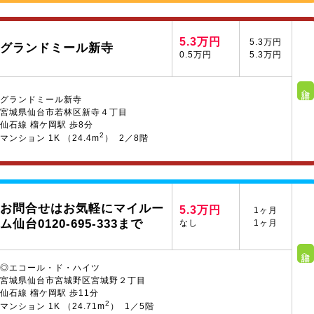
5.3万円
5.3万円
グランドミール新寺
0.5万円
5.3万円
詳細へ
グランドミール新寺
宮城県仙台市若林区新寺４丁目
仙石線 榴ケ岡駅 歩8分
2
マンション 1K （24.4m
） 2／8階
お問合せはお気軽にマイルー
5.3万円
1ヶ月
ム仙台0120-695-333まで
なし
1ヶ月
詳細へ
◎エコール・ド・ハイツ
宮城県仙台市宮城野区宮城野２丁目
仙石線 榴ケ岡駅 歩11分
2
マンション 1K （24.71m
） 1／5階