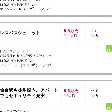
宮城県仙台市若林区五十人町
仙石線 榴ケ岡駅 歩24分
2
マンション 1K （28m
） 1／3階
5.5万円
なし
レスパスシュエット
0.35万円
1ヶ月
詳細へ
レスパスシュエット
宮城県仙台市宮城野区宮城野１丁目
仙石線 榴ケ岡駅 歩5分
2
アパート 1K （20.82m
） 1／2階
仙台駅も徒歩圏内。アパート
5.6万円
2ヶ月
でもセキュリティ充実
0.2万円
1ヶ月
詳細へ
イーストアベニュー