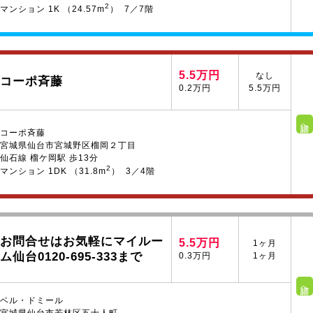
2
マンション 1K （24.57m
） 7／7階
5.5万円
なし
コーポ斉藤
0.2万円
5.5万円
詳細へ
コーポ斉藤
宮城県仙台市宮城野区榴岡２丁目
仙石線 榴ケ岡駅 歩13分
2
マンション 1DK （31.8m
） 3／4階
お問合せはお気軽にマイルー
5.5万円
1ヶ月
ム仙台0120-695-333まで
0.3万円
1ヶ月
詳細へ
ベル・ドミール