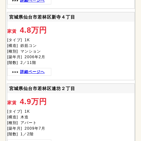
詳細ページへ
宮城県仙台市若林区新寺４丁目
4.8万円
家賃
[タイプ] 1K
[構造] 鉄筋コン
[種別] マンション
[築年月] 2006年2月
[階数] 2／11階
詳細ページへ
宮城県仙台市若林区連坊２丁目
4.9万円
家賃
[タイプ] 1K
[構造] 木造
[種別] アパート
[築年月] 2009年7月
[階数] 1／2階