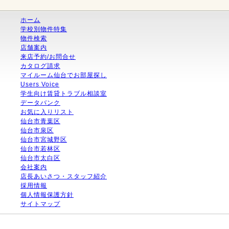
ホーム
学校別物件特集
物件検索
店舗案内
来店予約/お問合せ
カタログ請求
マイルーム仙台でお部屋探し
Users Voice
学生向け賃貸トラブル相談室
データバンク
お気に入りリスト
仙台市青葉区
仙台市泉区
仙台市宮城野区
仙台市若林区
仙台市太白区
会社案内
店長あいさつ・スタッフ紹介
採用情報
個人情報保護方針
サイトマップ