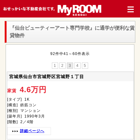
『仙台ビューティーアート専門学校』
に通学が便利な賃
貸物件
92件中41～60件表示
1
2
3
4
5
宮城県仙台市宮城野区宮城野１丁目
4.6万円
家賃
[タイプ] 1K
[構造] 鉄筋コン
[種別] マンション
[築年月] 1990年3月
[階数] 2／4階
詳細ページへ