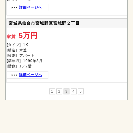
詳細ページへ
宮城県仙台市宮城野区宮城野２丁目
5万円
家賃
[タイプ] 1K
[構造] 木造
[種別] アパート
[築年月] 1990年8月
[階数] 1／2階
詳細ページへ
1
2
3
4
5