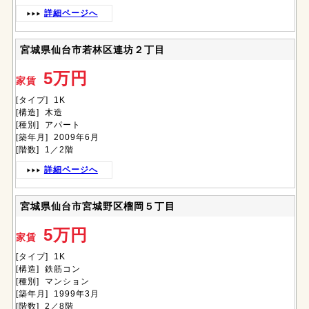
詳細ページへ
宮城県仙台市若林区連坊２丁目
5万円
家賃
[タイプ] 1K
[構造] 木造
[種別] アパート
[築年月] 2009年6月
[階数] 1／2階
詳細ページへ
宮城県仙台市宮城野区榴岡５丁目
5万円
家賃
[タイプ] 1K
[構造] 鉄筋コン
[種別] マンション
[築年月] 1999年3月
[階数] 2／8階