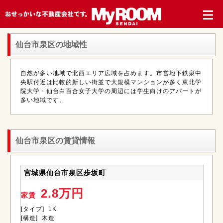
仙台市泉区の地域性
自然が多い地域で北西エリア広域を占めます。市営地下鉄泉中
央駅付近は比較的新しい街並で大規模マンションが多く東北学
院大学・仙台白百合女子大学の周辺には学生向けのアパートが
多い地域です。
仙台市泉区の賃貸情報
宮城県仙台市泉区歩坂町
2.8万円
家賃
[タイプ] 1K
[構造] 木造