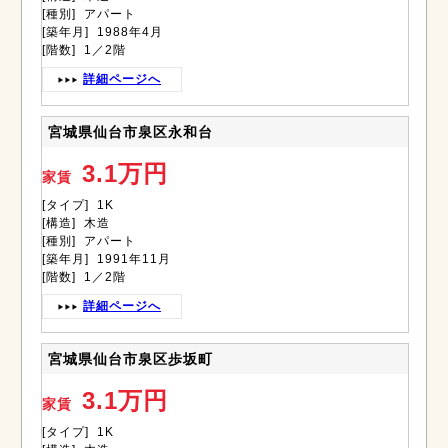
[種別] アパート
[築年月] 1988年4月
[階数] 1／2階
詳細ページへ
宮城県仙台市泉区永和台
3.1万円
家賃
[タイプ] 1K
[構造] 木造
[種別] アパート
[築年月] 1991年11月
[階数] 1／2階
詳細ページへ
宮城県仙台市泉区歩坂町
3.1万円
家賃
[タイプ] 1K