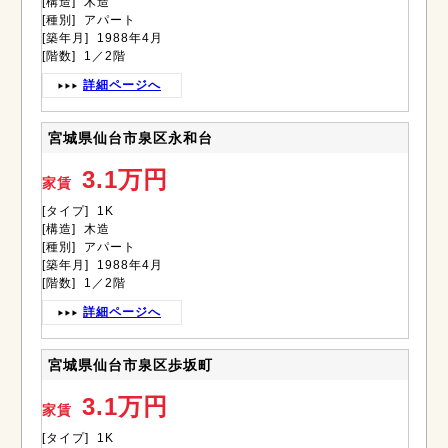
[構造] 木造
[種別] アパート
[築年月] 1988年4月
[階数] 1／2階
詳細ページへ
宮城県仙台市泉区永和台
3.1万円
家賃
[タイプ] 1K
[構造] 木造
[種別] アパート
[築年月] 1988年4月
[階数] 1／2階
詳細ページへ
宮城県仙台市泉区歩坂町
3.1万円
家賃
[タイプ] 1K