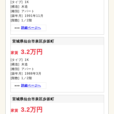
[タイプ] 1K
[構造] 木造
[種別] アパート
[築年月] 1991年11月
[階数] 1／2階
詳細ページへ
宮城県仙台市泉区歩坂町
3.2万円
家賃
[タイプ] 1K
[構造] 木造
[種別] アパート
[築年月] 1988年3月
[階数] 1／2階
詳細ページへ
宮城県仙台市泉区歩坂町
3.2万円
家賃