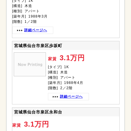
[タイプ] 1K
[構造] 木造
[種別] アパート
[築年月] 1988年3月
[階数] 1／2階
詳細ページへ
宮城県仙台市泉区歩坂町
3.1万円
家賃
[タイプ] 1K
[構造] 木造
[種別] アパート
[築年月] 1988年4月
[階数] 2／2階
詳細ページへ
宮城県仙台市泉区永和台
3.1万円
家賃