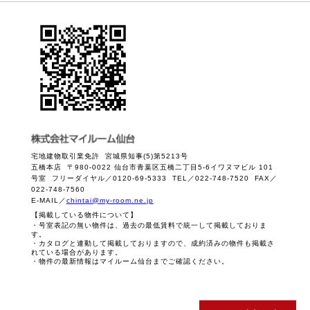
宅地建物取引業免許 宮城県知事(5)第5213号
五橋本店 〒980-0022 仙台市青葉区五橋二丁目5-6イワヌマビル 101
号室 フリーダイヤル／0120-69-5333 TEL／022-748-7520 FAX／
022-748-7560
E-MAIL／
chintai@my-room.ne.jp
【掲載している物件について】
・号室表記の無い物件は、過去の最低賃料で統一して掲載しておりま
す。
・カタログと連動して掲載しておりますので、成約済みの物件も掲載さ
れている場合があります。
・物件の最新情報はマイルーム仙台までご確認ください。