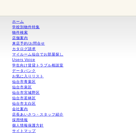
ホーム
学校別物件特集
物件検索
店舗案内
来店予約/お問合せ
カタログ請求
マイルーム仙台でお部屋探し
Users Voice
学生向け賃貸トラブル相談室
データバンク
お気に入りリスト
仙台市青葉区
仙台市泉区
仙台市宮城野区
仙台市若林区
仙台市太白区
会社案内
店長あいさつ・スタッフ紹介
採用情報
個人情報保護方針
サイトマップ