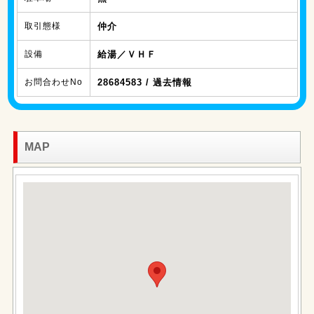
取引態様
仲介
設備
給湯／ＶＨＦ
お問合わせNo
28684583 / 過去情報
MAP