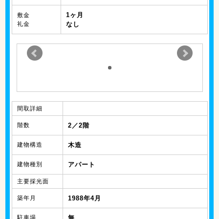
1ヶ月
敷金
礼金
なし
間取詳細
階数
2／2階
建物構造
木造
建物種別
アパート
主要採光面
築年月
1988年4月
駐車場
無