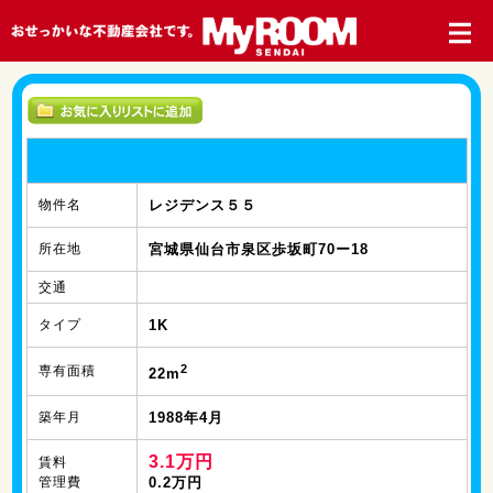
物件名
レジデンス５５
所在地
宮城県仙台市泉区歩坂町70ー18
交通
タイプ
1K
2
専有面積
22m
築年月
1988年4月
3.1万円
賃料
管理費
0.2万円