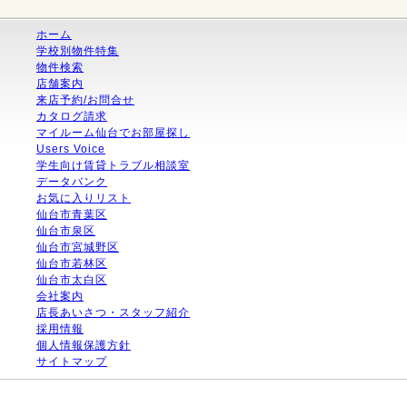
ホーム
学校別物件特集
物件検索
店舗案内
来店予約/お問合せ
カタログ請求
マイルーム仙台でお部屋探し
Users Voice
学生向け賃貸トラブル相談室
データバンク
お気に入りリスト
仙台市青葉区
仙台市泉区
仙台市宮城野区
仙台市若林区
仙台市太白区
会社案内
店長あいさつ・スタッフ紹介
採用情報
個人情報保護方針
サイトマップ