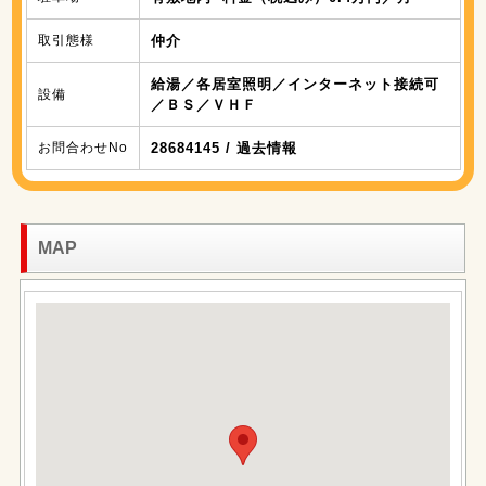
取引態様
仲介
給湯／各居室照明／インターネット接続可
設備
／ＢＳ／ＶＨＦ
お問合わせNo
28684145 / 過去情報
MAP