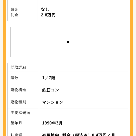
なし
敷金
礼金
2.8万円
間取詳細
階数
1／7階
建物構造
鉄筋コン
建物種別
マンション
主要採光面
築年月
1990年3月
駐車場
有敷地内 料金（税込み）0.4万円／月