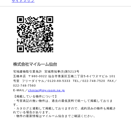
サイトマップ
宅地建物取引業免許 宮城県知事(5)第5213号
五橋本店 〒980-0022 仙台市青葉区五橋二丁目5-6イワヌマビル 101
号室 フリーダイヤル／0120-69-5333 TEL／022-748-7520 FAX／
022-748-7560
E-MAIL／
chintai@my-room.ne.jp
【掲載している物件について】
・号室表記の無い物件は、過去の最低賃料で統一して掲載しておりま
す。
・カタログと連動して掲載しておりますので、成約済みの物件も掲載さ
れている場合があります。
・物件の最新情報はマイルーム仙台までご確認ください。