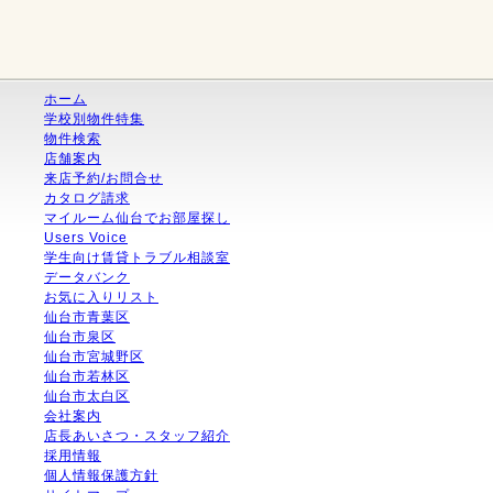
ホーム
学校別物件特集
物件検索
店舗案内
来店予約/お問合せ
カタログ請求
マイルーム仙台でお部屋探し
Users Voice
学生向け賃貸トラブル相談室
データバンク
お気に入りリスト
仙台市青葉区
仙台市泉区
仙台市宮城野区
仙台市若林区
仙台市太白区
会社案内
店長あいさつ・スタッフ紹介
採用情報
個人情報保護方針