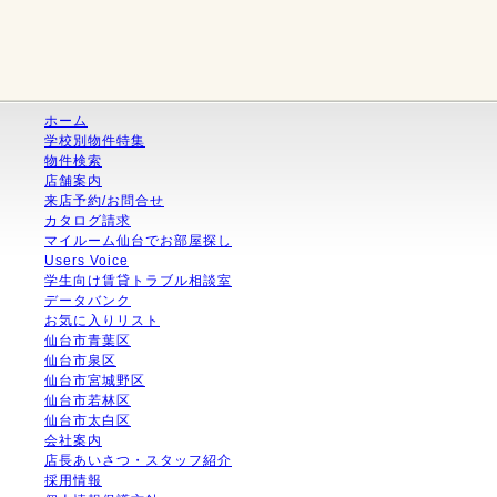
ホーム
学校別物件特集
物件検索
店舗案内
来店予約/お問合せ
カタログ請求
マイルーム仙台でお部屋探し
Users Voice
学生向け賃貸トラブル相談室
データバンク
お気に入りリスト
仙台市青葉区
仙台市泉区
仙台市宮城野区
仙台市若林区
仙台市太白区
会社案内
店長あいさつ・スタッフ紹介
採用情報