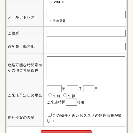
022-293-1003
メールアドレス
※半角英数
ご住所
通学先・勤務地
連絡可能な時間帯や
その他ご希望条件
年
月
日
ご来店予定日の場合
午前
午後
ご来店時間
時頃
この物件と近いおススメの物件情報が欲
物件提案の希望
しい