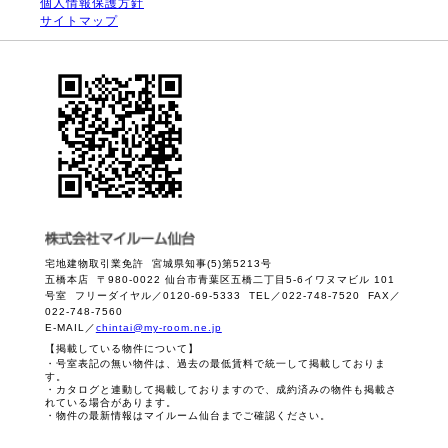
個人情報保護方針
サイトマップ
宅地建物取引業免許 宮城県知事(5)第5213号
五橋本店 〒980-0022 仙台市青葉区五橋二丁目5-6イワヌマビル 101
号室 フリーダイヤル／0120-69-5333 TEL／022-748-7520 FAX／
022-748-7560
E-MAIL／
chintai@my-room.ne.jp
【掲載している物件について】
・号室表記の無い物件は、過去の最低賃料で統一して掲載しておりま
す。
・カタログと連動して掲載しておりますので、成約済みの物件も掲載さ
れている場合があります。
・物件の最新情報はマイルーム仙台までご確認ください。