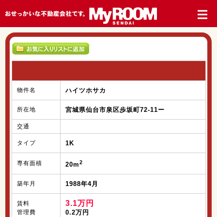
物件名
ハイツホサカ
所在地
宮城県仙台市泉区歩坂町72-11ー
交通
タイプ
1K
2
専有面積
20m
築年月
1988年4月
3.1万円
賃料
管理費
0.2万円