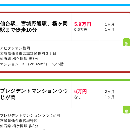
仙台駅、宮城野通駅、榴ヶ岡
5.9万円
1ヶ月
駅まで徒歩10分
0.6万円
1ヶ月
詳細へ
アビタシオン榴岡
宮城県仙台市宮城野区榴岡３丁目
仙石線 榴ケ岡駅 歩7分
2
マンション 1K （26.45m
） 5／5階
プレジデントマンションつつ
6万円
2ヶ月
じが岡
なし
1ヶ月
詳細へ
プレジデントマンションつつじが岡
宮城県仙台市宮城野区
仙石線 榴ケ岡駅 歩3分