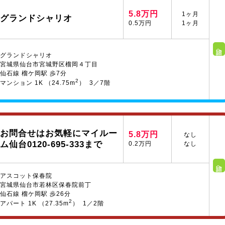
5.8万円
1ヶ月
グランドシャリオ
0.5万円
1ヶ月
詳細へ
グランドシャリオ
宮城県仙台市宮城野区榴岡４丁目
仙石線 榴ケ岡駅 歩7分
2
マンション 1K （24.75m
） 3／7階
お問合せはお気軽にマイルー
5.8万円
なし
ム仙台0120-695-333まで
0.2万円
なし
詳細へ
アスコット保春院
宮城県仙台市若林区保春院前丁
仙石線 榴ケ岡駅 歩26分
2
アパート 1K （27.35m
） 1／2階