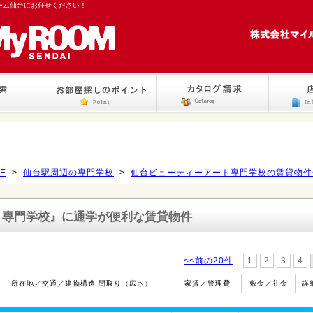
ーム仙台にお任せください！
E
>
仙台駅周辺の専門学校
>
仙台ビューティーアート専門学校の賃貸物件
ト専門学校』
に通学が便利な賃貸物件
<<前の20件
1
2
3
4
所在地／交通／建物構造 間取り（広さ）
家賃／管理費
敷金／礼金
詳