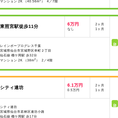
2
マンション 2K （40.56m
） 4／7階
6万円
2ヶ月
東照宮駅徒歩11分
なし
1ヶ月
詳細へ
レインボープログレス千葉
宮城県仙台市宮城野区幸町２丁目
仙石線 榴ケ岡駅 歩32分
2
マンション 2K （38m
） 2／4階
6.1万円
2ヶ月
シティ連坊
0.5万円
1ヶ月
詳細へ
シティ連坊
宮城県仙台市若林区連坊小路
仙石線 榴ケ岡駅 歩17分