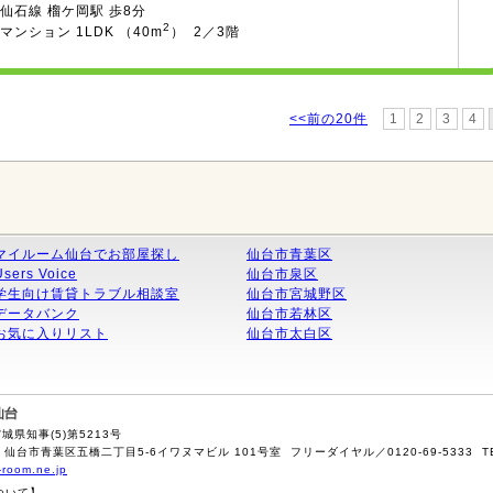
仙石線 榴ケ岡駅 歩8分
2
マンション 1LDK （40m
） 2／3階
<<前の20件
1
2
3
4
マイルーム仙台でお部屋探し
仙台市青葉区
Users Voice
仙台市泉区
学生向け賃貸トラブル相談室
仙台市宮城野区
データバンク
仙台市若林区
お気に入りリスト
仙台市太白区
県知事(5)第5213号
 仙台市青葉区五橋二丁目5-6イワヌマビル 101号室 フリーダイヤル／0120-69-5333 TEL／02
-room.ne.jp
ついて】