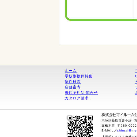
ホーム
学校別物件特集
物件検索
店舗案内
来店予約/お問合せ
カタログ請求
宅地建物取引業免許 宮城
五橋本店 〒980-0022
E-MAIL／
chintai@my
【掲載している物件に