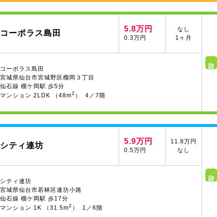
5.8万円
なし
コーポラス島田
0.3万円
1ヶ月
詳細へ
コーポラス島田
宮城県仙台市宮城野区榴岡３丁目
仙石線 榴ケ岡駅 歩5分
2
マンション 2LDK （48m
） 4／7階
5.9万円
11.8万円
シティ連坊
0.5万円
なし
詳細へ
シティ連坊
宮城県仙台市若林区連坊小路
仙石線 榴ケ岡駅 歩17分
2
マンション 1K （31.5m
） 1／6階