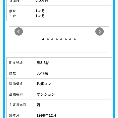
管理費
0.5万円
1ヶ月
敷金
礼金
1ヶ月
間取詳細
洋8.3帖
階数
3／7階
建物構造
鉄筋コン
建物種別
マンション
主要採光面
西
築年月
1998年12月