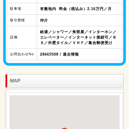
駐車場
有敷地内 料金（税込み）2.16万円／月
取引態様
仲介
給湯／シャワー／角部屋／インターホン／
設備
エレベーター／インターネット接続可／Ｂ
Ｓ／外壁タイル／ＶＨＦ／集合郵便受け
お問合わせNo
28665508 / 過去情報
MAP