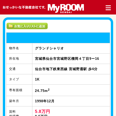
物件名
グランドシャリオ
所在地
宮城県仙台市宮城野区榴岡４丁目9ー16
交通
仙台市地下鉄東西線 宮城野通駅 歩4分
タイプ
1K
2
専有面積
24.75m
築年月
1998年12月
5.8万円
賃料