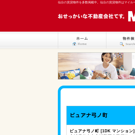
仙台の賃貸物件を多数掲載中。仙台の賃貸物件はマイル
ピュアナ弓ノ町
ピュアナ弓ノ町 [1DK マンション]