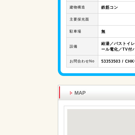
建物構造
鉄筋コン
主要採光面
駐車場
無
給湯／バストイレ
設備
ール電化／TV付
お問合わせNo
53353503 / CH
MAP