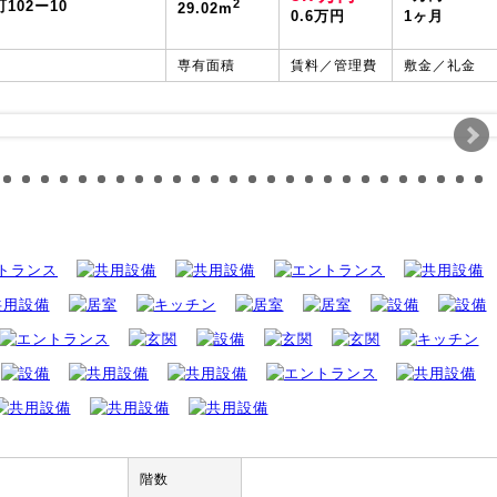
2
02ー10
29.02m
0.6万円
1ヶ月
専有面積
賃料／管理費
敷金／礼金
階数