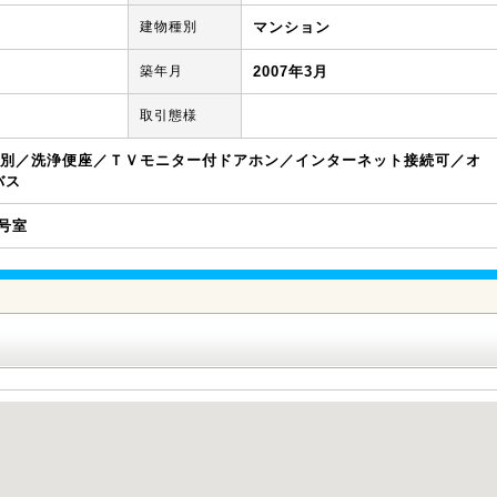
建物種別
マンション
築年月
2007年3月
取引態様
別／洗浄便座／ＴＶモニター付ドアホン／インターネット接続可／オ
バス
K号室