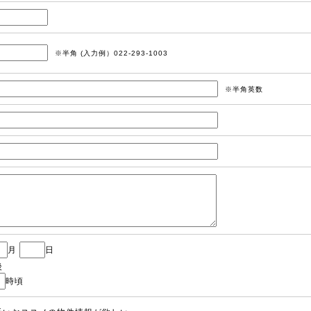
※半角 (入力例）022-293-1003
※半角英数
月
日
後
時頃