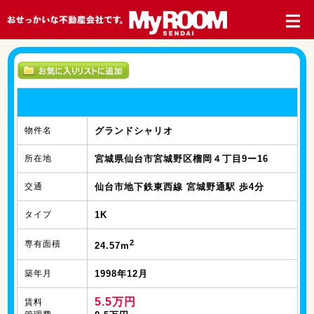
物件名
グランドシャリオ
所在地
宮城県仙台市宮城野区榴岡４丁目9ー16
交通
仙台市地下鉄東西線 宮城野通駅 歩4分
タイプ
1K
2
専有面積
24.57m
築年月
1998年12月
5.5万円
賃料