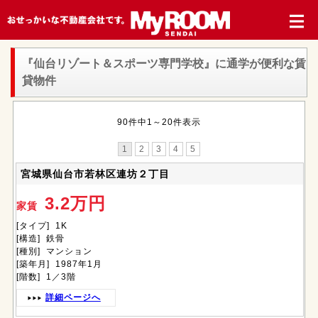
『仙台リゾート＆スポーツ専門学校』
に通学が便利な賃
貸物件
90件中1～20件表示
1
2
3
4
5
宮城県仙台市若林区連坊２丁目
3.2万円
家賃
[タイプ] 1K
[構造] 鉄骨
[種別] マンション
[築年月] 1987年1月
[階数] 1／3階
詳細ページへ