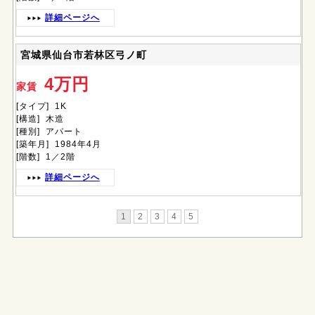
詳細ページへ
宮城県仙台市若林区弓ノ町
4万円
家賃
[タイプ] 1K
[構造] 木造
[種別] アパート
[築年月] 1984年4月
[階数] 1／2階
詳細ページへ
1
2
3
4
5