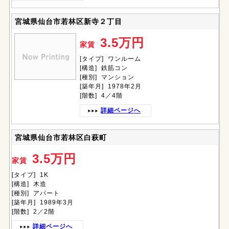
宮城県仙台市若林区新寺２丁目
3.5万円
家賃
[タイプ] ワンルーム
[構造] 鉄筋コン
[種別] マンション
[築年月] 1978年2月
[階数] 4／4階
詳細ページへ
宮城県仙台市若林区白萩町
3.5万円
家賃
[タイプ] 1K
[構造] 木造
[種別] アパート
[築年月] 1989年3月
[階数] 2／2階
詳細ページへ