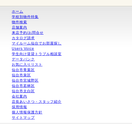
ホーム
学校別物件特集
物件検索
店舗案内
来店予約/お問合せ
カタログ請求
マイルーム仙台でお部屋探し
Users Voice
学生向け賃貸トラブル相談室
データバンク
お気に入りリスト
仙台市青葉区
仙台市泉区
仙台市宮城野区
仙台市若林区
仙台市太白区
会社案内
店長あいさつ・スタッフ紹介
採用情報
個人情報保護方針
サイトマップ