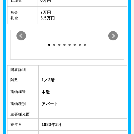
管理費
0万円
7万円
敷金
礼金
3.5万円
間取詳細
階数
1／2階
建物構造
木造
建物種別
アパート
主要採光面
築年月
1983年3月