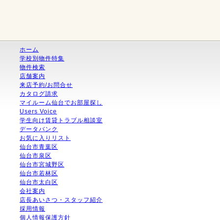
ホーム
学校別物件特集
物件検索
店舗案内
来店予約/お問合せ
カタログ請求
マイルーム仙台でお部屋探し
Users Voice
学生向け賃貸トラブル相談室
データバンク
お気に入りリスト
仙台市青葉区
仙台市泉区
仙台市宮城野区
仙台市若林区
仙台市太白区
会社案内
店長あいさつ・スタッフ紹介
採用情報
個人情報保護方針