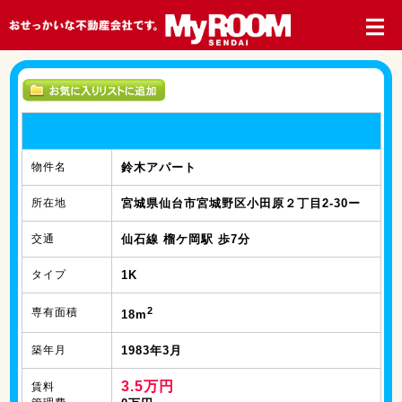
物件名
鈴木アパート
所在地
宮城県仙台市宮城野区小田原２丁目2-30ー
交通
仙石線 榴ケ岡駅 歩7分
タイプ
1K
2
専有面積
18m
築年月
1983年3月
3.5万円
賃料