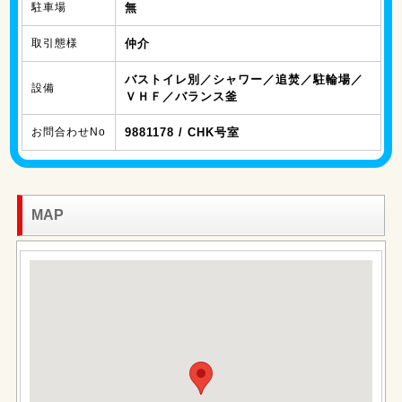
駐車場
無
取引態様
仲介
バストイレ別／シャワー／追焚／駐輪場／
設備
ＶＨＦ／バランス釜
お問合わせNo
9881178 / CHK号室
MAP