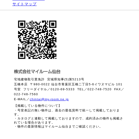
サイトマップ
宅地建物取引業免許 宮城県知事(5)第5213号
五橋本店 〒980-0022 仙台市青葉区五橋二丁目5-6イワヌマビル 101
号室 フリーダイヤル／0120-69-5333 TEL／022-748-7520 FAX／
022-748-7560
E-MAIL／
chintai@my-room.ne.jp
【掲載している物件について】
・号室表記の無い物件は、過去の最低賃料で統一して掲載しておりま
す。
・カタログと連動して掲載しておりますので、成約済みの物件も掲載さ
れている場合があります。
・物件の最新情報はマイルーム仙台までご確認ください。