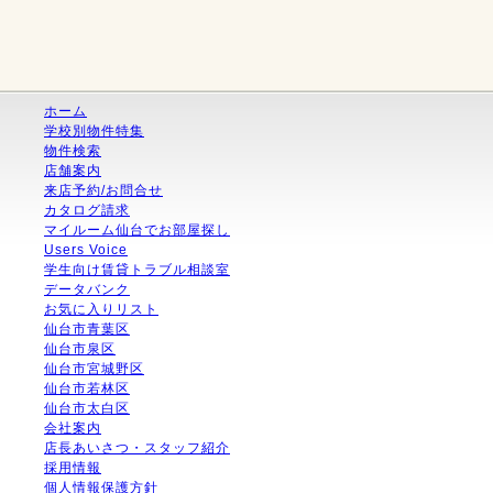
ホーム
学校別物件特集
物件検索
店舗案内
来店予約/お問合せ
カタログ請求
マイルーム仙台でお部屋探し
Users Voice
学生向け賃貸トラブル相談室
データバンク
お気に入りリスト
仙台市青葉区
仙台市泉区
仙台市宮城野区
仙台市若林区
仙台市太白区
会社案内
店長あいさつ・スタッフ紹介
採用情報
個人情報保護方針