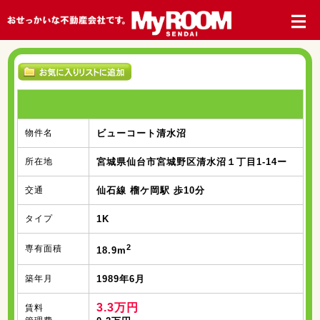
物件名
ビューコート清水沼
所在地
宮城県仙台市宮城野区清水沼１丁目1-14ー
交通
仙石線 榴ケ岡駅 歩10分
タイプ
1K
2
専有面積
18.9m
築年月
1989年6月
3.3万円
賃料