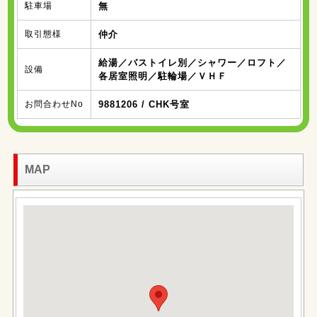
駐車場
無
取引態様
仲介
給湯／バストイレ別／シャワー／ロフト／
設備
各居室照明／駐輪場／ＶＨＦ
お問合わせNo
9881206 / CHK号室
MAP