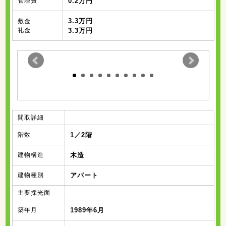
管理費
0.2万円
3.3万円
敷金
礼金
3.3万円
間取詳細
階数
1／2階
建物構造
木造
建物種別
アパート
主要採光面
築年月
1989年6月