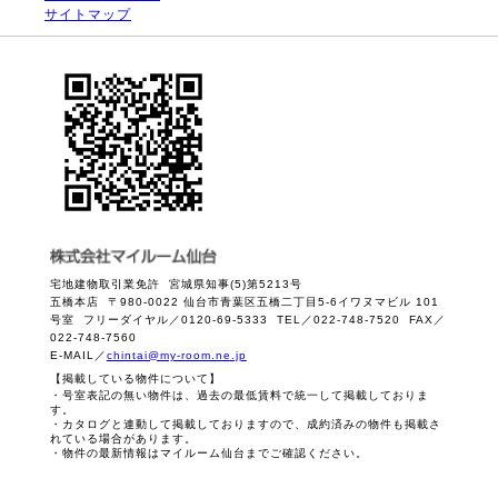
サイトマップ
宅地建物取引業免許 宮城県知事(5)第5213号
五橋本店 〒980-0022 仙台市青葉区五橋二丁目5-6イワヌマビル 101
号室 フリーダイヤル／0120-69-5333 TEL／022-748-7520 FAX／
022-748-7560
E-MAIL／
chintai@my-room.ne.jp
【掲載している物件について】
・号室表記の無い物件は、過去の最低賃料で統一して掲載しておりま
す。
・カタログと連動して掲載しておりますので、成約済みの物件も掲載さ
れている場合があります。
・物件の最新情報はマイルーム仙台までご確認ください。