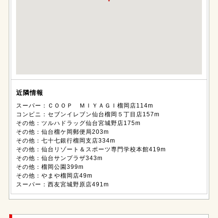
近隣情報
スーパー：ＣＯＯＰ ＭＩＹＡＧＩ榴岡店114m
コンビニ：セブンイレブン仙台榴岡５丁目店157m
その他：ツルハドラッグ仙台宮城野店175m
その他：仙台榴ケ岡郵便局203m
その他：七十七銀行榴岡支店334m
その他：仙台リゾート＆スポーツ専門学校本館419m
その他：仙台サンプラザ343m
その他：榴岡公園399m
その他：やまや榴岡店49m
スーパー：西友宮城野原店491m