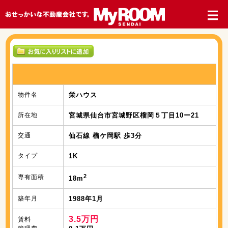
物件名
栄ハウス
所在地
宮城県仙台市宮城野区榴岡５丁目10ー21
交通
仙石線 榴ケ岡駅 歩3分
タイプ
1K
2
専有面積
18m
築年月
1988年1月
3.5万円
賃料