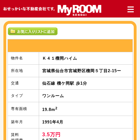
物件名
Ｋ４１榴岡ハイム
所在地
宮城県仙台市宮城野区榴岡５丁目2-15ー
交通
仙石線 榴ケ岡駅 歩1分
タイプ
ワンルーム
2
専有面積
19.8m
築年月
1991年4月
3.5万円
賃料