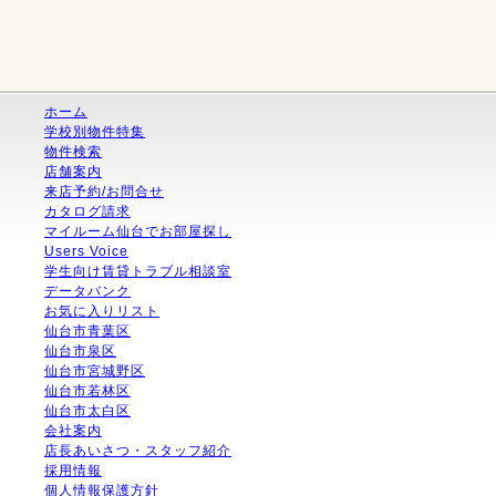
ホーム
学校別物件特集
物件検索
店舗案内
来店予約/お問合せ
カタログ請求
マイルーム仙台でお部屋探し
Users Voice
学生向け賃貸トラブル相談室
データバンク
お気に入りリスト
仙台市青葉区
仙台市泉区
仙台市宮城野区
仙台市若林区
仙台市太白区
会社案内
店長あいさつ・スタッフ紹介
採用情報
個人情報保護方針