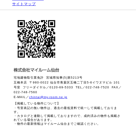
サイトマップ
宅地建物取引業免許 宮城県知事(5)第5213号
五橋本店 〒980-0022 仙台市青葉区五橋二丁目5-6イワヌマビル 101
号室 フリーダイヤル／0120-69-5333 TEL／022-748-7520 FAX／
022-748-7560
E-MAIL／
chintai@my-room.ne.jp
【掲載している物件について】
・号室表記の無い物件は、過去の最低賃料で統一して掲載しておりま
す。
・カタログと連動して掲載しておりますので、成約済みの物件も掲載さ
れている場合があります。
・物件の最新情報はマイルーム仙台までご確認ください。