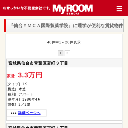
『仙台ＹＭＣＡ国際製菓学院』
に通学が便利な賃貸物件
40件中1～20件表示
1
2
宮城県仙台市青葉区宮町３丁目
3.3万円
家賃
[タイプ] 1K
[構造] 木造
[種別] アパート
[築年月] 1986年4月
[階数] 2／2階
詳細ページへ