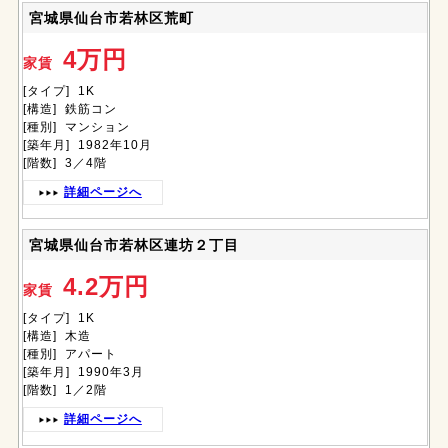
宮城県仙台市若林区荒町
4万円
家賃
[タイプ] 1K
[構造] 鉄筋コン
[種別] マンション
[築年月] 1982年10月
[階数] 3／4階
詳細ページへ
宮城県仙台市若林区連坊２丁目
4.2万円
家賃
[タイプ] 1K
[構造] 木造
[種別] アパート
[築年月] 1990年3月
[階数] 1／2階
詳細ページへ