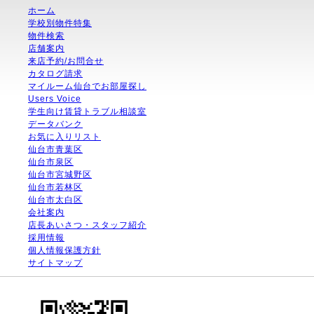
ホーム
学校別物件特集
物件検索
店舗案内
来店予約/お問合せ
カタログ請求
マイルーム仙台でお部屋探し
Users Voice
学生向け賃貸トラブル相談室
データバンク
お気に入りリスト
仙台市青葉区
仙台市泉区
仙台市宮城野区
仙台市若林区
仙台市太白区
会社案内
店長あいさつ・スタッフ紹介
採用情報
個人情報保護方針
サイトマップ