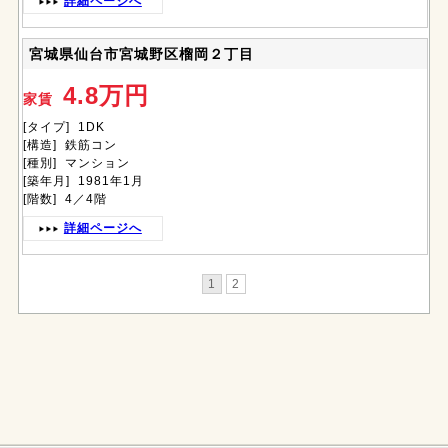
詳細ページへ
宮城県仙台市宮城野区榴岡２丁目
4.8万円
家賃
[タイプ] 1DK
[構造] 鉄筋コン
[種別] マンション
[築年月] 1981年1月
[階数] 4／4階
詳細ページへ
1
2