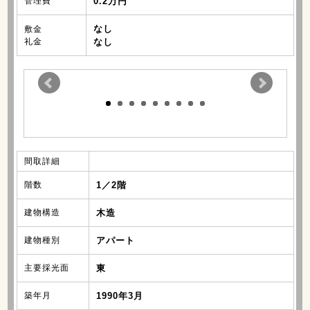
管理費
0.2万円
なし
敷金
礼金
なし
間取詳細
階数
1／2階
建物構造
木造
建物種別
アパート
主要採光面
東
築年月
1990年3月