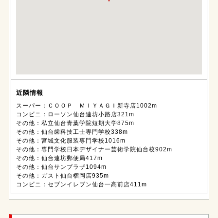
近隣情報
スーパー：ＣＯＯＰ ＭＩＹＡＧＩ新寺店1002m
コンビニ：ローソン仙台連坊小路店321m
その他：私立仙台青葉学院短期大学875m
その他：仙台歯科技工士専門学校338m
その他：宮城文化服装専門学校1016m
その他：専門学校日本デザイナー芸術学院仙台校902m
その他：仙台連坊郵便局417m
その他：仙台サンプラザ1094m
その他：ガスト仙台榴岡店935m
コンビニ：セブンイレブン仙台一高前店411m