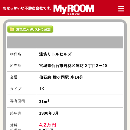
物件名
連坊リトルヒルズ
所在地
宮城県仙台市若林区連坊２丁目2ー40
交通
仙石線 榴ケ岡駅 歩14分
タイプ
1K
2
専有面積
31m
築年月
1990年3月
4.2万円
賃料