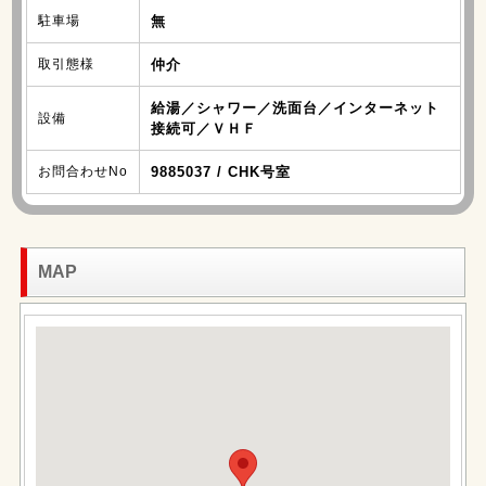
駐車場
無
取引態様
仲介
給湯／シャワー／洗面台／インターネット
設備
接続可／ＶＨＦ
お問合わせNo
9885037 / CHK号室
MAP