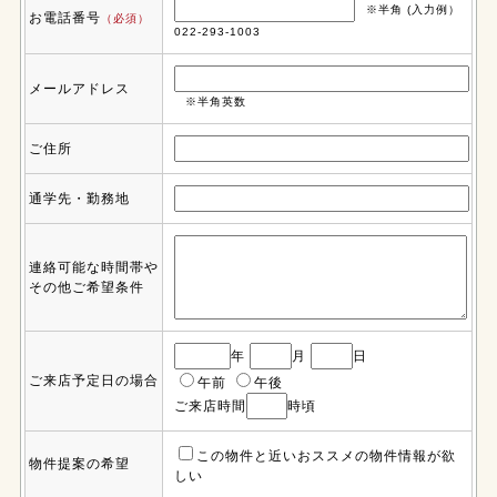
※半角 (入力例）
お電話番号
（必須）
022-293-1003
メールアドレス
※半角英数
ご住所
通学先・勤務地
連絡可能な時間帯や
その他ご希望条件
年
月
日
ご来店予定日の場合
午前
午後
ご来店時間
時頃
この物件と近いおススメの物件情報が欲
物件提案の希望
しい