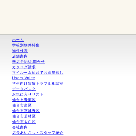
ホーム
学校別物件特集
物件検索
店舗案内
来店予約/お問合せ
カタログ請求
マイルーム仙台でお部屋探し
Users Voice
学生向け賃貸トラブル相談室
データバンク
お気に入りリスト
仙台市青葉区
仙台市泉区
仙台市宮城野区
仙台市若林区
仙台市太白区
会社案内
店長あいさつ・スタッフ紹介