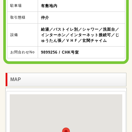
駐車場
有敷地内
取引態様
仲介
給湯／バストイレ別／シャワー／洗面台／
設備
インターホン／インターネット接続可／じ
ゅうたん張／ＶＨＦ／玄関チャイム
お問合わせNo
9899256 / CHK号室
MAP