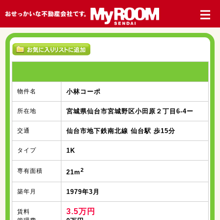
物件名
小林コーポ
所在地
宮城県仙台市宮城野区小田原２丁目6-4ー
交通
仙台市地下鉄南北線 仙台駅 歩15分
タイプ
1K
2
専有面積
21m
築年月
1979年3月
3.5万円
賃料