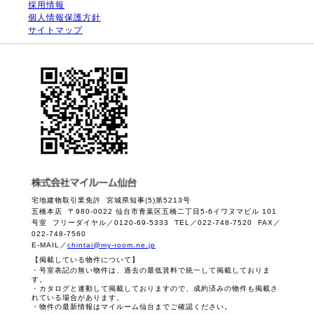
採用情報
個人情報保護方針
サイトマップ
宅地建物取引業免許 宮城県知事(5)第5213号
五橋本店 〒980-0022 仙台市青葉区五橋二丁目5-6イワヌマビル 101
号室 フリーダイヤル／0120-69-5333 TEL／022-748-7520 FAX／
022-748-7560
E-MAIL／
chintai@my-room.ne.jp
【掲載している物件について】
・号室表記の無い物件は、過去の最低賃料で統一して掲載しておりま
す。
・カタログと連動して掲載しておりますので、成約済みの物件も掲載さ
れている場合があります。
・物件の最新情報はマイルーム仙台までご確認ください。