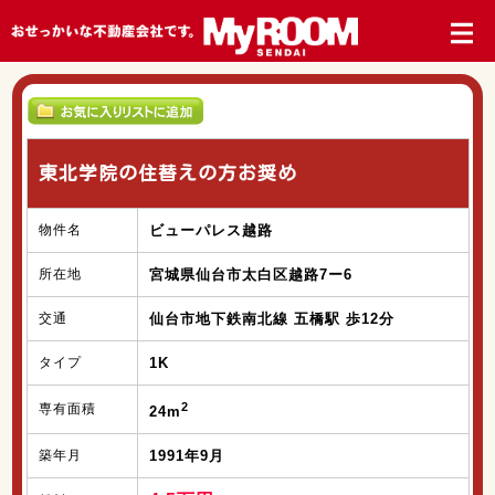
東北学院の住替えの方お奨め
物件名
ビューパレス越路
所在地
宮城県仙台市太白区越路7ー6
交通
仙台市地下鉄南北線 五橋駅 歩12分
タイプ
1K
2
専有面積
24m
築年月
1991年9月