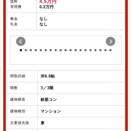
4.5万円
賃料
管理費
0.2万円
なし
敷金
礼金
なし
間取詳細
洋8.8帖
階数
3／3階
建物構造
鉄筋コン
建物種別
マンション
主要採光面
東