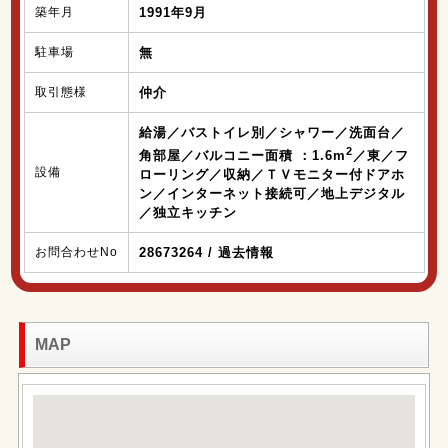
築年月
1991年9月
駐車場
無
取引態様
仲介
給湯／バストイレ別／シャワー／洗面台／
2
角部屋／バルコニー面積 ：1.6m
／東／フ
設備
ローリング／収納／ＴＶモニター付ドアホ
ン／インターネット接続可／地上デジタル
／独立キッチン
お問合わせNo
28673264 / 過去情報
MAP