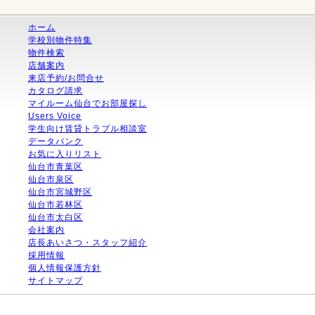
ホーム
学校別物件特集
物件検索
店舗案内
来店予約/お問合せ
カタログ請求
マイルーム仙台でお部屋探し
Users Voice
学生向け賃貸トラブル相談室
データバンク
お気に入りリスト
仙台市青葉区
仙台市泉区
仙台市宮城野区
仙台市若林区
仙台市太白区
会社案内
店長あいさつ・スタッフ紹介
採用情報
個人情報保護方針
サイトマップ