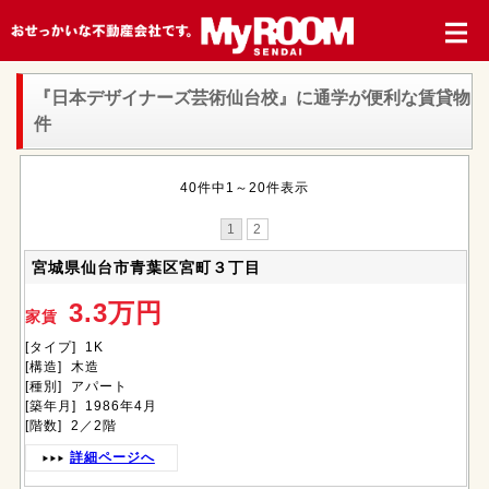
『日本デザイナーズ芸術仙台校』
に通学が便利な賃貸物
件
40件中1～20件表示
1
2
宮城県仙台市青葉区宮町３丁目
3.3万円
家賃
[タイプ] 1K
[構造] 木造
[種別] アパート
[築年月] 1986年4月
[階数] 2／2階
詳細ページへ