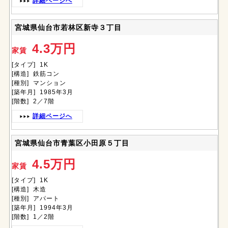
詳細ページへ
宮城県仙台市若林区新寺３丁目
4.3万円
家賃
[タイプ] 1K
[構造] 鉄筋コン
[種別] マンション
[築年月] 1985年3月
[階数] 2／7階
詳細ページへ
宮城県仙台市青葉区小田原５丁目
4.5万円
家賃
[タイプ] 1K
[構造] 木造
[種別] アパート
[築年月] 1994年3月
[階数] 1／2階