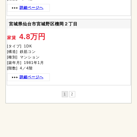
詳細ページへ
宮城県仙台市宮城野区榴岡２丁目
4.8万円
家賃
[タイプ] 1DK
[構造] 鉄筋コン
[種別] マンション
[築年月] 1981年1月
[階数] 4／4階
詳細ページへ
1
2