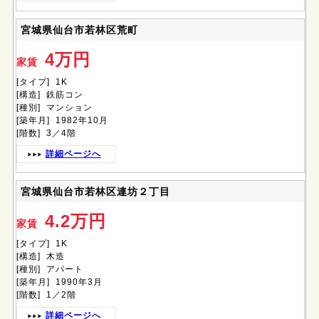
宮城県仙台市若林区荒町
4万円
家賃
[タイプ] 1K
[構造] 鉄筋コン
[種別] マンション
[築年月] 1982年10月
[階数] 3／4階
詳細ページへ
宮城県仙台市若林区連坊２丁目
4.2万円
家賃
[タイプ] 1K
[構造] 木造
[種別] アパート
[築年月] 1990年3月
[階数] 1／2階
詳細ページへ