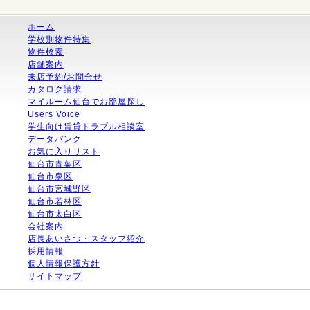
ホーム
学校別物件特集
物件検索
店舗案内
来店予約/お問合せ
カタログ請求
マイルーム仙台でお部屋探し
Users Voice
学生向け賃貸トラブル相談室
データバンク
お気に入りリスト
仙台市青葉区
仙台市泉区
仙台市宮城野区
仙台市若林区
仙台市太白区
会社案内
店長あいさつ・スタッフ紹介
採用情報
個人情報保護方針
サイトマップ