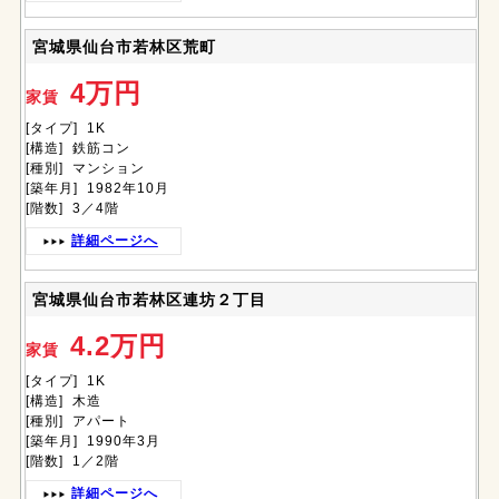
宮城県仙台市若林区荒町
4万円
家賃
[タイプ] 1K
[構造] 鉄筋コン
[種別] マンション
[築年月] 1982年10月
[階数] 3／4階
詳細ページへ
宮城県仙台市若林区連坊２丁目
4.2万円
家賃
[タイプ] 1K
[構造] 木造
[種別] アパート
[築年月] 1990年3月
[階数] 1／2階
詳細ページへ