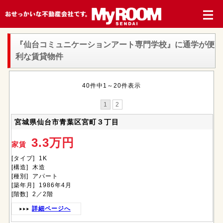
『仙台コミュニケーションアート専門学校』
に通学が便
利な賃貸物件
40件中1～20件表示
1
2
宮城県仙台市青葉区宮町３丁目
3.3万円
家賃
[タイプ] 1K
[構造] 木造
[種別] アパート
[築年月] 1986年4月
[階数] 2／2階
詳細ページへ