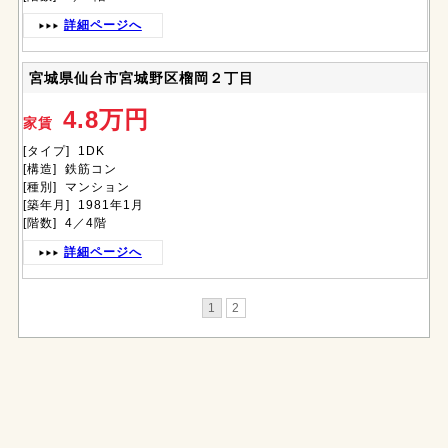
詳細ページへ
宮城県仙台市宮城野区榴岡２丁目
4.8万円
家賃
[タイプ] 1DK
[構造] 鉄筋コン
[種別] マンション
[築年月] 1981年1月
[階数] 4／4階
詳細ページへ
1
2