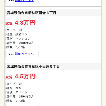
詳細ページへ
宮城県仙台市若林区新寺３丁目
4.3万円
家賃
[タイプ] 1K
[構造] 鉄筋コン
[種別] マンション
[築年月] 1985年3月
[階数] 2／7階
詳細ページへ
宮城県仙台市青葉区小田原５丁目
4.5万円
家賃
[タイプ] 1K
[構造] 木造
[種別] アパート
[築年月] 1994年3月
[階数] 1／2階