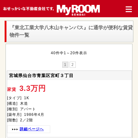
『東北工業大学八木山キャンパス』
に通学が便利な賃貸
物件一覧
40件中1～20件表示
1
2
宮城県仙台市青葉区宮町３丁目
3.3万円
家賃
[タイプ] 1K
[構造] 木造
[種別] アパート
[築年月] 1986年4月
[階数] 2／2階
詳細ページへ