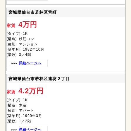
宮城県仙台市若林区荒町
4万円
家賃
[タイプ] 1K
[構造] 鉄筋コン
[種別] マンション
[築年月] 1982年10月
[階数] 3／4階
詳細ページへ
宮城県仙台市若林区連坊２丁目
4.2万円
家賃
[タイプ] 1K
[構造] 木造
[種別] アパート
[築年月] 1990年3月
[階数] 1／2階
詳細ページへ