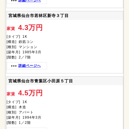
詳細ページへ
宮城県仙台市若林区新寺３丁目
4.3万円
家賃
[タイプ] 1K
[構造] 鉄筋コン
[種別] マンション
[築年月] 1985年3月
[階数] 2／7階
詳細ページへ
宮城県仙台市青葉区小田原５丁目
4.5万円
家賃
[タイプ] 1K
[構造] 木造
[種別] アパート
[築年月] 1994年3月
[階数] 1／2階