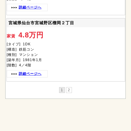
詳細ページへ
宮城県仙台市宮城野区榴岡２丁目
4.8万円
家賃
[タイプ] 1DK
[構造] 鉄筋コン
[種別] マンション
[築年月] 1981年1月
[階数] 4／4階
詳細ページへ
1
2