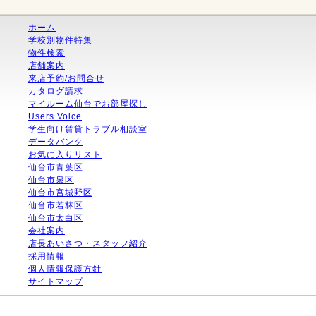
ホーム
学校別物件特集
物件検索
店舗案内
来店予約/お問合せ
カタログ請求
マイルーム仙台でお部屋探し
Users Voice
学生向け賃貸トラブル相談室
データバンク
お気に入りリスト
仙台市青葉区
仙台市泉区
仙台市宮城野区
仙台市若林区
仙台市太白区
会社案内
店長あいさつ・スタッフ紹介
採用情報
個人情報保護方針
サイトマップ