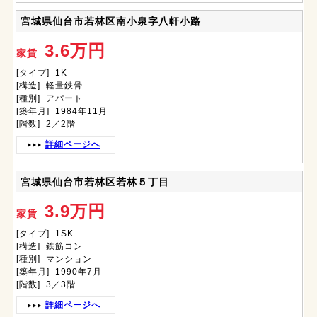
宮城県仙台市若林区南小泉字八軒小路
3.6万円
家賃
[タイプ] 1K
[構造] 軽量鉄骨
[種別] アパート
[築年月] 1984年11月
[階数] 2／2階
詳細ページへ
宮城県仙台市若林区若林５丁目
3.9万円
家賃
[タイプ] 1SK
[構造] 鉄筋コン
[種別] マンション
[築年月] 1990年7月
[階数] 3／3階
詳細ページへ