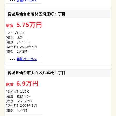
詳細ページへ
宮城県仙台市若林区河原町１丁目
5.75万円
家賃
[タイプ] 1K
[構造] 木造
[種別] アパート
[築年月] 2013年5月
[階数] 1／2階
詳細ページへ
宮城県仙台市太白区八本松１丁目
6.9万円
家賃
[タイプ] 1LDK
[構造] 鉄筋コン
[種別] マンション
[築年月] 2004年3月
[階数] 5／6階