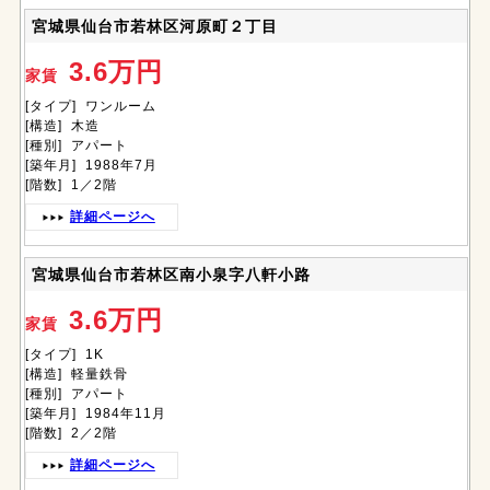
宮城県仙台市若林区河原町２丁目
3.6万円
家賃
[タイプ] ワンルーム
[構造] 木造
[種別] アパート
[築年月] 1988年7月
[階数] 1／2階
詳細ページへ
宮城県仙台市若林区南小泉字八軒小路
3.6万円
家賃
[タイプ] 1K
[構造] 軽量鉄骨
[種別] アパート
[築年月] 1984年11月
[階数] 2／2階
詳細ページへ