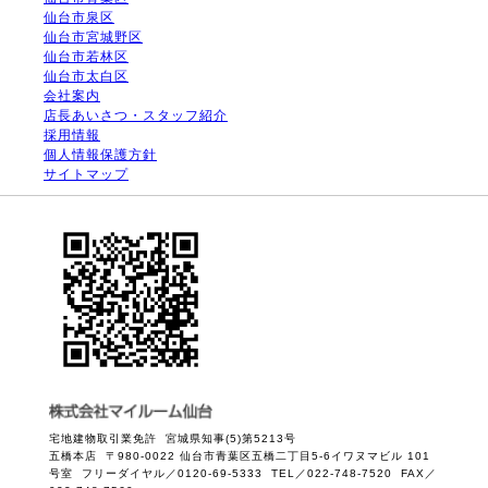
仙台市泉区
仙台市宮城野区
仙台市若林区
仙台市太白区
会社案内
店長あいさつ・スタッフ紹介
採用情報
個人情報保護方針
サイトマップ
宅地建物取引業免許 宮城県知事(5)第5213号
五橋本店 〒980-0022 仙台市青葉区五橋二丁目5-6イワヌマビル 101
号室 フリーダイヤル／0120-69-5333 TEL／022-748-7520 FAX／