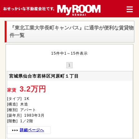
『東北工業大学長町キャンパス』
に通学が便利な賃貸物
件一覧
15件中1～15件表示
1
宮城県仙台市若林区河原町１丁目
3.2万円
家賃
[タイプ] 1K
[構造] 木造
[種別] アパート
[築年月] 1983年3月
[階数] 1／2階
詳細ページへ