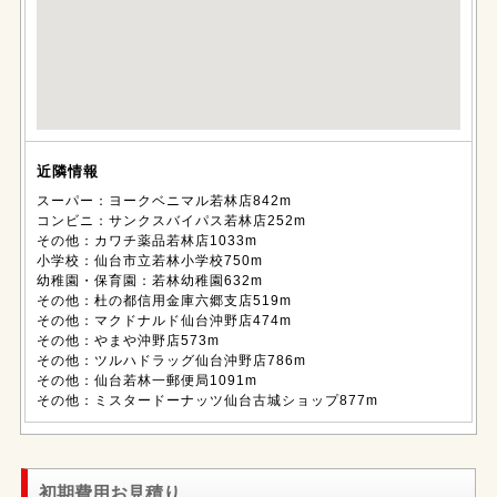
近隣情報
スーパー：ヨークベニマル若林店842m
コンビニ：サンクスバイパス若林店252m
その他：カワチ薬品若林店1033m
小学校：仙台市立若林小学校750m
幼稚園・保育園：若林幼稚園632m
その他：杜の都信用金庫六郷支店519m
その他：マクドナルド仙台沖野店474m
その他：やまや沖野店573m
その他：ツルハドラッグ仙台沖野店786m
その他：仙台若林一郵便局1091m
その他：ミスタードーナッツ仙台古城ショップ877m
初期費用お見積り