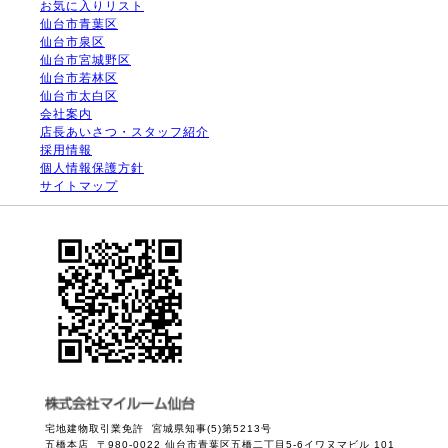
お気に入りリスト
仙台市青葉区
仙台市泉区
仙台市宮城野区
仙台市若林区
仙台市太白区
会社案内
店長あいさつ・スタッフ紹介
採用情報
個人情報保護方針
サイトマップ
宅地建物取引業免許 宮城県知事(5)第5213号
五橋本店 〒980-0022 仙台市青葉区五橋二丁目5-6イワヌマビル 101