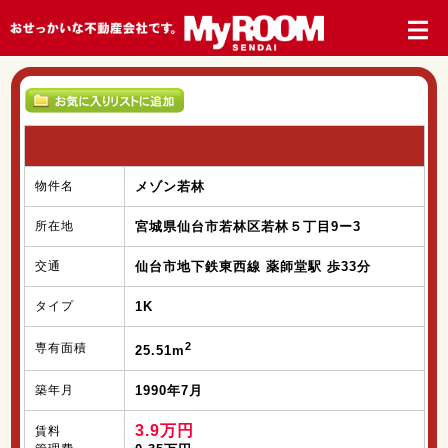
物件名
メゾン若林
所在地
宮城県仙台市若林区若林５丁目9ー3
交通
仙台市地下鉄東西線 薬師堂駅 歩33分
タイプ
1K
2
専有面積
25.51m
築年月
1990年7月
3.9万円
賃料