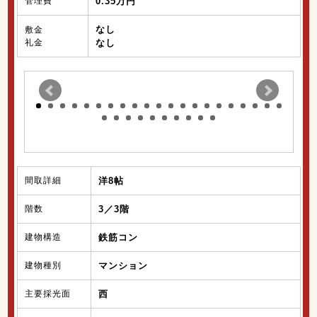
管理費
0.35万円
なし
敷金
礼金
なし
間取詳細
洋8帖
階数
3／3階
建物構造
鉄筋コン
建物種別
マンション
主要採光面
西