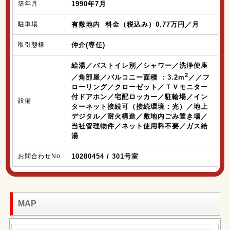
築年月
1990年7月
駐車場
有敷地内 料金（税込み）0.77万円／月
取引態様
仲介(専任)
給湯／バストイレ別／シャワー／洗浄便座
2
／角部屋／バルコニー面積 ：3.2m
／／フ
ローリング／クローゼット／ＴＶモニター
付ドアホン／宅配ロッカー／駐輪場／イン
設備
ターネット接続可（接続環境：光）／地上
デジタル／耐火構造／敷地内ごみ置き場／
当社管理物件／ネット使用料不要／ガス給
湯
お問合わせNo
10280454 / 301号室
MAP