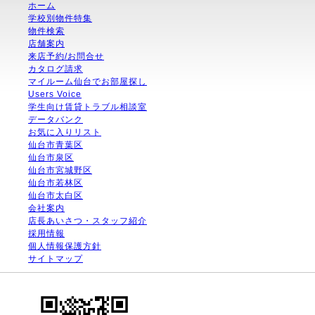
ホーム
学校別物件特集
物件検索
店舗案内
来店予約/お問合せ
カタログ請求
マイルーム仙台でお部屋探し
Users Voice
学生向け賃貸トラブル相談室
データバンク
お気に入りリスト
仙台市青葉区
仙台市泉区
仙台市宮城野区
仙台市若林区
仙台市太白区
会社案内
店長あいさつ・スタッフ紹介
採用情報
個人情報保護方針
サイトマップ