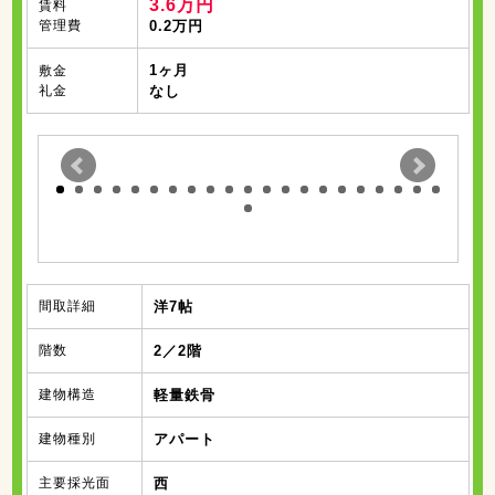
3.6万円
賃料
管理費
0.2万円
1ヶ月
敷金
礼金
なし
間取詳細
洋7帖
階数
2／2階
建物構造
軽量鉄骨
建物種別
アパート
主要採光面
西