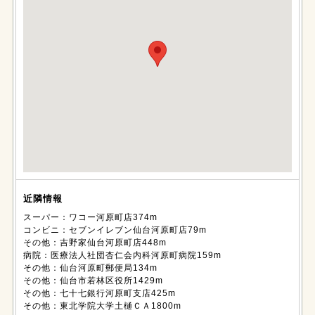
近隣情報
スーパー：ワコー河原町店374m
コンビニ：セブンイレブン仙台河原町店79m
その他：吉野家仙台河原町店448m
病院：医療法人社団杏仁会内科河原町病院159m
その他：仙台河原町郵便局134m
その他：仙台市若林区役所1429m
その他：七十七銀行河原町支店425m
その他：東北学院大学土樋ＣＡ1800m