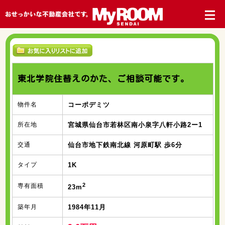
東北学院住替えのかた、ご相談可能です。
物件名
コーポデミツ
所在地
宮城県仙台市若林区南小泉字八軒小路2ー1
交通
仙台市地下鉄南北線 河原町駅 歩6分
タイプ
1K
2
専有面積
23m
築年月
1984年11月