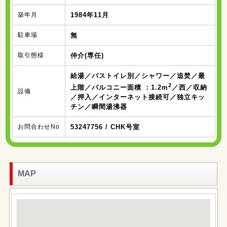
築年月
1984年11月
駐車場
無
取引態様
仲介(専任)
給湯／バストイレ別／シャワー／追焚／最
2
上階／バルコニー面積 ：1.2m
／西／収納
設備
／押入／インターネット接続可／独立キッ
チン／瞬間湯沸器
お問合わせNo
53247756 / CHK号室
MAP