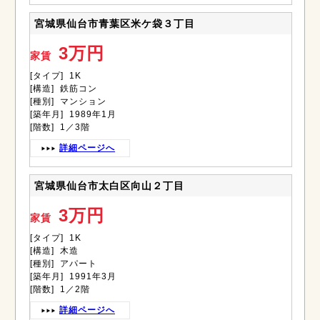
宮城県仙台市青葉区米ケ袋３丁目
3万円
家賃
[タイプ] 1K
[構造] 鉄筋コン
[種別] マンション
[築年月] 1989年1月
[階数] 1／3階
詳細ページへ
宮城県仙台市太白区向山２丁目
3万円
家賃
[タイプ] 1K
[構造] 木造
[種別] アパート
[築年月] 1991年3月
[階数] 1／2階
詳細ページへ