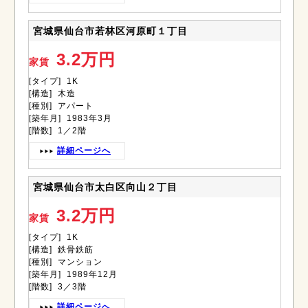
宮城県仙台市若林区河原町１丁目
3.2万円
家賃
[タイプ] 1K
[構造] 木造
[種別] アパート
[築年月] 1983年3月
[階数] 1／2階
詳細ページへ
宮城県仙台市太白区向山２丁目
3.2万円
家賃
[タイプ] 1K
[構造] 鉄骨鉄筋
[種別] マンション
[築年月] 1989年12月
[階数] 3／3階
詳細ページへ