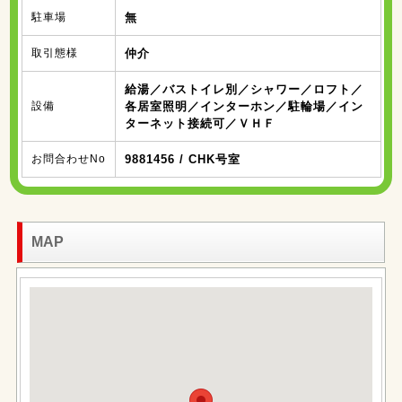
駐車場
無
取引態様
仲介
給湯／バストイレ別／シャワー／ロフト／
設備
各居室照明／インターホン／駐輪場／イン
ターネット接続可／ＶＨＦ
お問合わせNo
9881456 / CHK号室
MAP