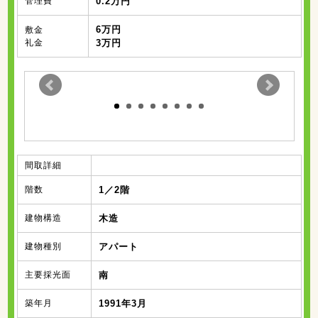
管理費
0.2万円
6万円
敷金
礼金
3万円
間取詳細
階数
1／2階
建物構造
木造
建物種別
アパート
主要採光面
南
築年月
1991年3月