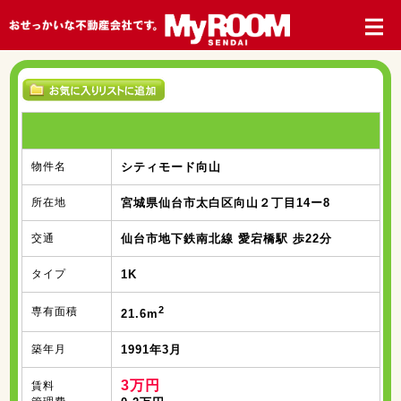
物件名
シティモード向山
所在地
宮城県仙台市太白区向山２丁目14ー8
交通
仙台市地下鉄南北線 愛宕橋駅 歩22分
タイプ
1K
2
専有面積
21.6m
築年月
1991年3月
3万円
賃料