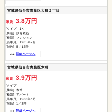
宮城県仙台市青葉区大町２丁目
3.8万円
家賃
[タイプ] 1K
[構造] 鉄骨鉄筋
[種別] マンション
[築年月] 1985年7月
[階数] 5／12階
詳細ページへ
宮城県仙台市青葉区木町
3.9万円
家賃
[タイプ]
[構造] 木造
[種別] アパート
[築年月] 1988年5月
[階数] 1／2階
詳細ページへ