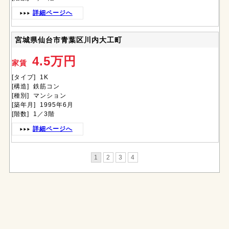
詳細ページへ
宮城県仙台市青葉区川内大工町
4.5万円
家賃
[タイプ] 1K
[構造] 鉄筋コン
[種別] マンション
[築年月] 1995年6月
[階数] 1／3階
詳細ページへ
1
2
3
4