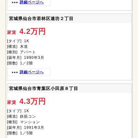
詳細ページへ
宮城県仙台市若林区連坊２丁目
4.2万円
家賃
[タイプ] 1K
[構造] 木造
[種別] アパート
[築年月] 1990年3月
[階数] 1／2階
詳細ページへ
宮城県仙台市青葉区小田原８丁目
4.3万円
家賃
[タイプ] 1K
[構造] 鉄筋コン
[種別] マンション
[築年月] 1991年3月
[階数] 1／5階