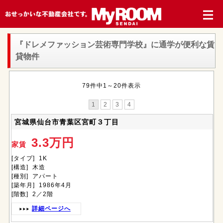
『ドレメファッション芸術専門学校』
に通学が便利な賃
貸物件
79件中1～20件表示
1
2
3
4
宮城県仙台市青葉区宮町３丁目
3.3万円
家賃
[タイプ] 1K
[構造] 木造
[種別] アパート
[築年月] 1986年4月
[階数] 2／2階
詳細ページへ