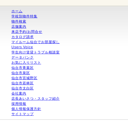
ホーム
学校別物件特集
物件検索
店舗案内
来店予約/お問合せ
カタログ請求
マイルーム仙台でお部屋探し
Users Voice
学生向け賃貸トラブル相談室
データバンク
お気に入りリスト
仙台市青葉区
仙台市泉区
仙台市宮城野区
仙台市若林区
仙台市太白区
会社案内
店長あいさつ・スタッフ紹介
採用情報
個人情報保護方針
サイトマップ