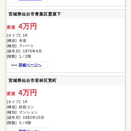
宮城県仙台市青葉区霊屋下
4万円
家賃
[タイプ] 1K
[構造] 木造
[種別] アパート
[築年月] 1975年4月
[階数] 1／2階
詳細ページへ
宮城県仙台市若林区荒町
4万円
家賃
[タイプ] 1K
[構造] 鉄筋コン
[種別] マンション
[築年月] 1982年10月
[階数] 3／4階