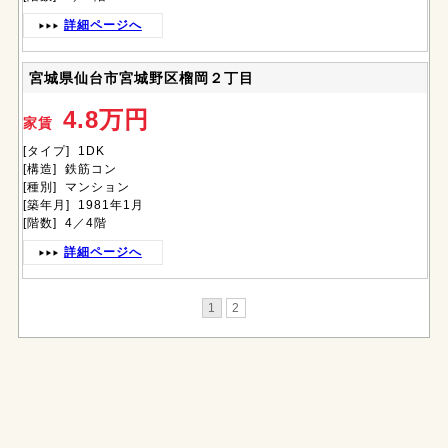
詳細ページへ
宮城県仙台市宮城野区榴岡２丁目
4.8万円
家賃
[タイプ] 1DK
[構造] 鉄筋コン
[種別] マンション
[築年月] 1981年1月
[階数] 4／4階
詳細ページへ
1
2