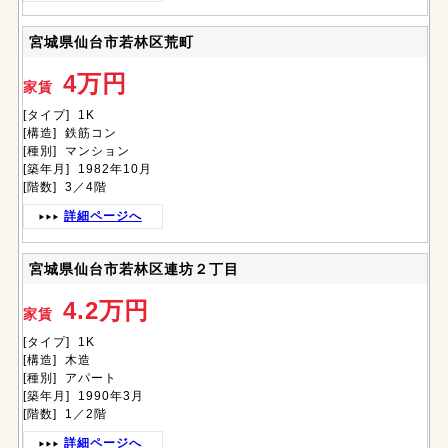
宮城県仙台市若林区荒町
4万円
家賃
[タイプ] 1K
[構造] 鉄筋コン
[種別] マンション
[築年月] 1982年10月
[階数] 3／4階
詳細ページへ
宮城県仙台市若林区連坊２丁目
4.2万円
家賃
[タイプ] 1K
[構造] 木造
[種別] アパート
[築年月] 1990年3月
[階数] 1／2階
詳細ページへ