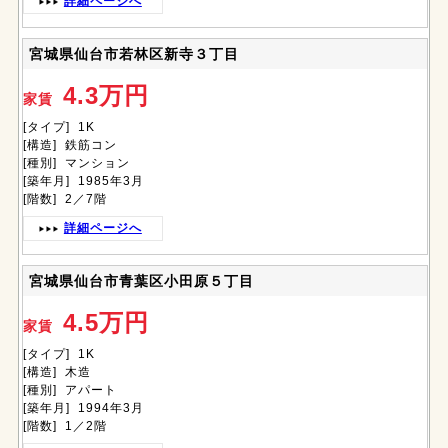
詳細ページへ
宮城県仙台市若林区新寺３丁目
4.3万円
家賃
[タイプ] 1K
[構造] 鉄筋コン
[種別] マンション
[築年月] 1985年3月
[階数] 2／7階
詳細ページへ
宮城県仙台市青葉区小田原５丁目
4.5万円
家賃
[タイプ] 1K
[構造] 木造
[種別] アパート
[築年月] 1994年3月
[階数] 1／2階