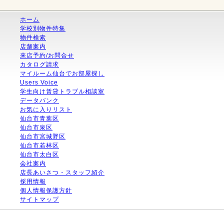
ホーム
学校別物件特集
物件検索
店舗案内
来店予約/お問合せ
カタログ請求
マイルーム仙台でお部屋探し
Users Voice
学生向け賃貸トラブル相談室
データバンク
お気に入りリスト
仙台市青葉区
仙台市泉区
仙台市宮城野区
仙台市若林区
仙台市太白区
会社案内
店長あいさつ・スタッフ紹介
採用情報
個人情報保護方針
サイトマップ