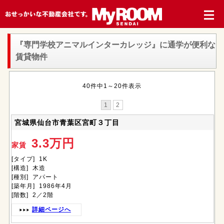
『専門学校アニマルインターカレッジ』
に通学が便利な
賃貸物件
40件中1～20件表示
1
2
宮城県仙台市青葉区宮町３丁目
3.3万円
家賃
[タイプ] 1K
[構造] 木造
[種別] アパート
[築年月] 1986年4月
[階数] 2／2階
詳細ページへ