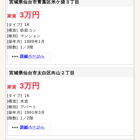
宮城県仙台市青葉区米ケ袋３丁目
3万円
家賃
[タイプ] 1K
[構造] 鉄筋コン
[種別] マンション
[築年月] 1989年1月
[階数] 1／3階
詳細ページへ
宮城県仙台市太白区向山２丁目
3万円
家賃
[タイプ] 1K
[構造] 木造
[種別] アパート
[築年月] 1991年3月
[階数] 1／2階
詳細ページへ