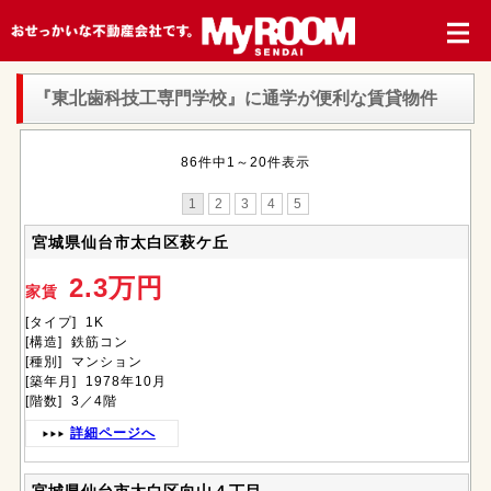
『東北歯科技工専門学校』
に通学が便利な賃貸物件
86件中1～20件表示
1
2
3
4
5
宮城県仙台市太白区萩ケ丘
2.3万円
家賃
[タイプ] 1K
[構造] 鉄筋コン
[種別] マンション
[築年月] 1978年10月
[階数] 3／4階
詳細ページへ