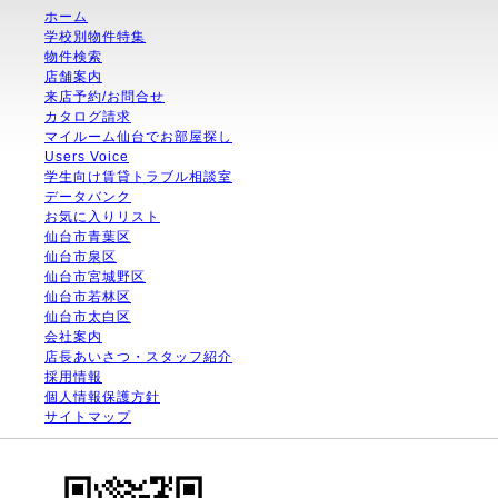
ホーム
学校別物件特集
物件検索
店舗案内
来店予約/お問合せ
カタログ請求
マイルーム仙台でお部屋探し
Users Voice
学生向け賃貸トラブル相談室
データバンク
お気に入りリスト
仙台市青葉区
仙台市泉区
仙台市宮城野区
仙台市若林区
仙台市太白区
会社案内
店長あいさつ・スタッフ紹介
採用情報
個人情報保護方針
サイトマップ