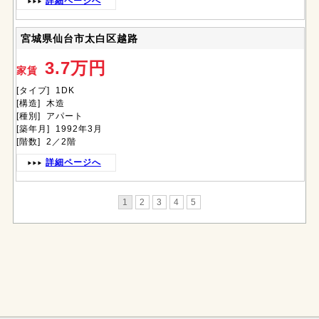
詳細ページへ
宮城県仙台市太白区越路
3.7万円
家賃
[タイプ] 1DK
[構造] 木造
[種別] アパート
[築年月] 1992年3月
[階数] 2／2階
詳細ページへ
1
2
3
4
5