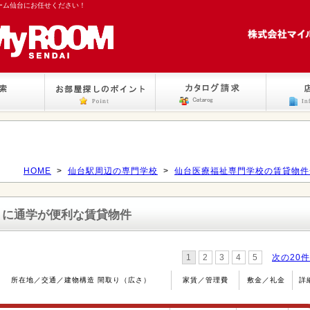
ーム仙台にお任せください！
HOME
>
仙台駅周辺の専門学校
>
仙台医療福祉専門学校の賃貸物件
』
に通学が便利な賃貸物件
1
2
3
4
5
次の20件
所在地／交通／建物構造 間取り（広さ）
家賃／管理費
敷金／礼金
詳