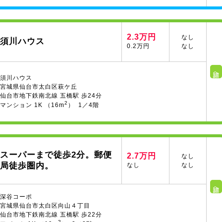
2.3万円
なし
須川ハウス
0.2万円
なし
詳細へ
須川ハウス
宮城県仙台市太白区萩ケ丘
仙台市地下鉄南北線 五橋駅 歩24分
2
マンション 1K （16m
） 1／4階
スーパーまで徒歩2分。郵便
2.7万円
なし
局徒歩圏内。
なし
なし
詳細へ
深谷コーポ
宮城県仙台市太白区向山４丁目
仙台市地下鉄南北線 五橋駅 歩22分
2