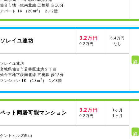
仙台市地下鉄南北線 五橋駅 歩10分
2
アパート 1K （20m
） 2／2階
3.2万円
6.4万円
ソレイユ連坊
0.2万円
なし
詳細へ
ソレイユ連坊
宮城県仙台市若林区連坊２丁目
仙台市地下鉄南北線 五橋駅 歩18分
2
マンション 1K （18m
） 1／3階
3.2万円
1ヶ月
ペット同居可能マンション
0.2万円
1ヶ月
詳細へ
ケントヒルズ向山