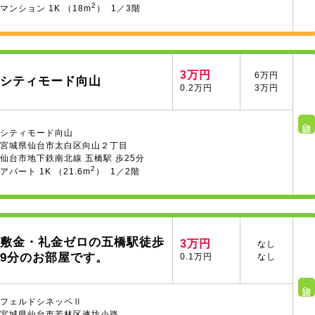
2
マンション 1K （18m
） 1／3階
3万円
6万円
シティモード向山
0.2万円
3万円
詳細へ
シティモード向山
宮城県仙台市太白区向山２丁目
仙台市地下鉄南北線 五橋駅 歩25分
2
アパート 1K （21.6m
） 1／2階
敷金・礼金ゼロの五橋駅徒歩
3万円
なし
9分のお部屋です。
0.1万円
なし
詳細へ
フェルドシネッペⅡ
宮城県仙台市若林区連坊小路