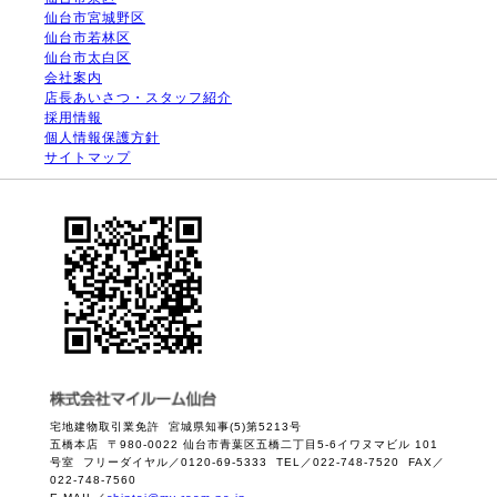
仙台市宮城野区
仙台市若林区
仙台市太白区
会社案内
店長あいさつ・スタッフ紹介
採用情報
個人情報保護方針
サイトマップ
宅地建物取引業免許 宮城県知事(5)第5213号
五橋本店 〒980-0022 仙台市青葉区五橋二丁目5-6イワヌマビル 101
号室 フリーダイヤル／0120-69-5333 TEL／022-748-7520 FAX／
022-748-7560