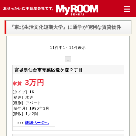
『東北生活文化短期大学』
に通学が便利な賃貸物件
11件中1～11件表示
1
宮城県仙台市青葉区鷺ケ森２丁目
3万円
家賃
[タイプ] 1K
[構造] 木造
[種別] アパート
[築年月] 1996年3月
[階数] 1／2階
詳細ページへ