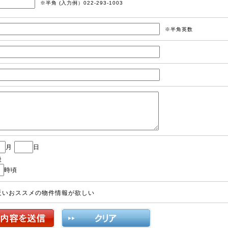
※半角 (入力例）022-293-1003
※半角英数
月
日
後
時頃
近いおススメの物件情報が欲しい