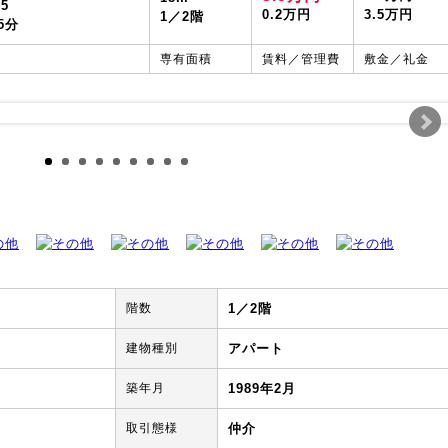
5
0.2万円
3.5万円
1／2階
5分
専有面積
賃料／管理費
敷金／礼金
階数
1／2階
建物種別
アパート
築年月
1989年2月
取引態様
仲介