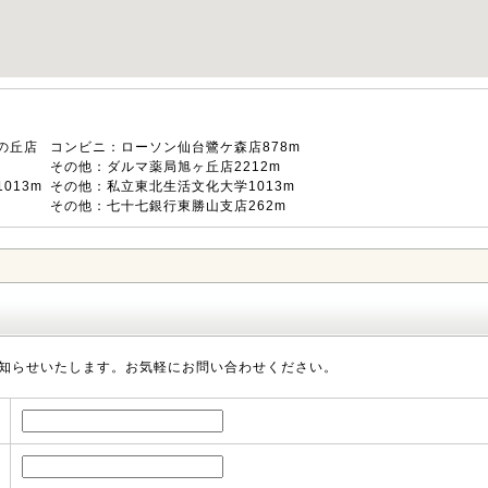
の丘店
コンビニ：ローソン仙台鷺ケ森店878m
その他：ダルマ薬局旭ヶ丘店2212m
013m
その他：私立東北生活文化大学1013m
その他：七十七銀行東勝山支店262m
知らせいたします。お気軽にお問い合わせください。