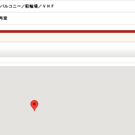
バルコニー／駐輪場／ＶＨＦ
K号室