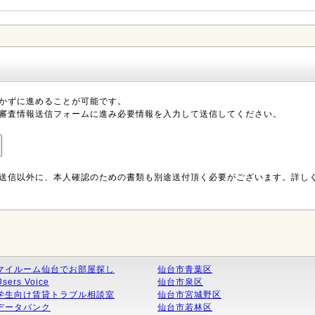
かずに進めることが可能です。
審査情報送信フォームに進み必要情報を入力して送信してください。
送信以外に、本人確認のための書類も別途送付頂く必要がございます。詳し
マイルーム仙台でお部屋探し
仙台市青葉区
Users Voice
仙台市泉区
学生向け賃貸トラブル相談室
仙台市宮城野区
データバンク
仙台市若林区