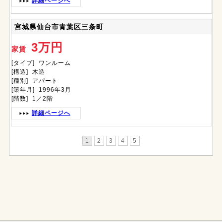
詳細ページへ
宮城県仙台市青葉区三条町
3万円
家賃
[タイプ] ワンルーム
[構造] 木造
[種別] アパート
[築年月] 1996年3月
[階数] 1／2階
詳細ページへ
1
2
3
4
5