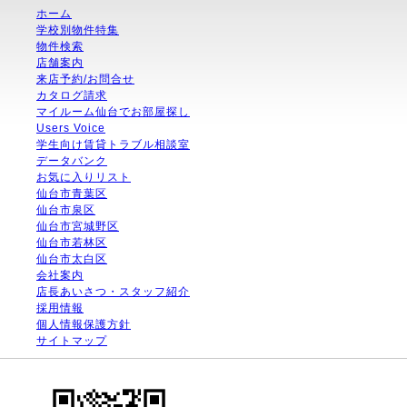
ホーム
学校別物件特集
物件検索
店舗案内
来店予約/お問合せ
カタログ請求
マイルーム仙台でお部屋探し
Users Voice
学生向け賃貸トラブル相談室
データバンク
お気に入りリスト
仙台市青葉区
仙台市泉区
仙台市宮城野区
仙台市若林区
仙台市太白区
会社案内
店長あいさつ・スタッフ紹介
採用情報
個人情報保護方針
サイトマップ