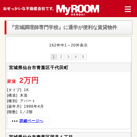
『宮城調理師専門学校』
に通学が便利な賃貸物件
162件中1～20件表示
1
2
3
4
5
宮城県仙台市青葉区千代田町
2万円
家賃
[タイプ] 1K
[構造] 木造
[種別] アパート
[築年月] 1986年4月
[階数] 1／2階
詳細ページへ