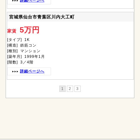
詳細ページへ
宮城県仙台市青葉区川内大工町
5万円
家賃
[タイプ] 1K
[構造] 鉄筋コン
[種別] マンション
[築年月] 1999年1月
[階数] 3／4階
詳細ページへ
1
2
3