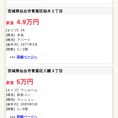
宮城県仙台市青葉区柏木２丁目
4.9万円
家賃
[タイプ] 1K
[構造] 木造
[種別] アパート
[築年月] 1977年3月
[階数] 1／2階
詳細ページへ
宮城県仙台市青葉区八幡３丁目
5万円
家賃
[タイプ] ワンルーム
[構造] 鉄筋コン
[種別] マンション
[築年月] 2005年5月
[階数] 1／6階
詳細ページへ