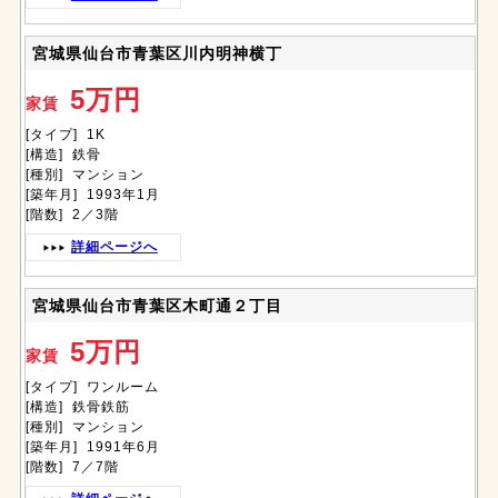
宮城県仙台市青葉区川内明神横丁
5万円
家賃
[タイプ] 1K
[構造] 鉄骨
[種別] マンション
[築年月] 1993年1月
[階数] 2／3階
詳細ページへ
宮城県仙台市青葉区木町通２丁目
5万円
家賃
[タイプ] ワンルーム
[構造] 鉄骨鉄筋
[種別] マンション
[築年月] 1991年6月
[階数] 7／7階