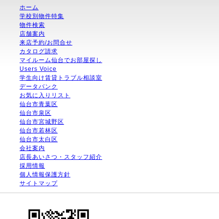
ホーム
学校別物件特集
物件検索
店舗案内
来店予約/お問合せ
カタログ請求
マイルーム仙台でお部屋探し
Users Voice
学生向け賃貸トラブル相談室
データバンク
お気に入りリスト
仙台市青葉区
仙台市泉区
仙台市宮城野区
仙台市若林区
仙台市太白区
会社案内
店長あいさつ・スタッフ紹介
採用情報
個人情報保護方針
サイトマップ