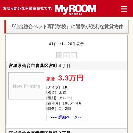
『仙台総合ペット専門学校』
に通学が便利な賃貸物件
41件中1～20件表示
1
2
3
宮城県仙台市青葉区宮町４丁目
3.3万円
家賃
[タイプ] 1K
[構造] 木造
[種別] アパート
[築年月] 1986年4月
[階数] 2／2階
詳細ページへ