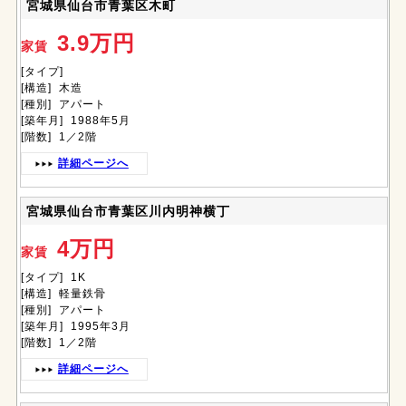
宮城県仙台市青葉区木町
3.9万円
家賃
[タイプ]
[構造] 木造
[種別] アパート
[築年月] 1988年5月
[階数] 1／2階
詳細ページへ
宮城県仙台市青葉区川内明神横丁
4万円
家賃
[タイプ] 1K
[構造] 軽量鉄骨
[種別] アパート
[築年月] 1995年3月
[階数] 1／2階
詳細ページへ