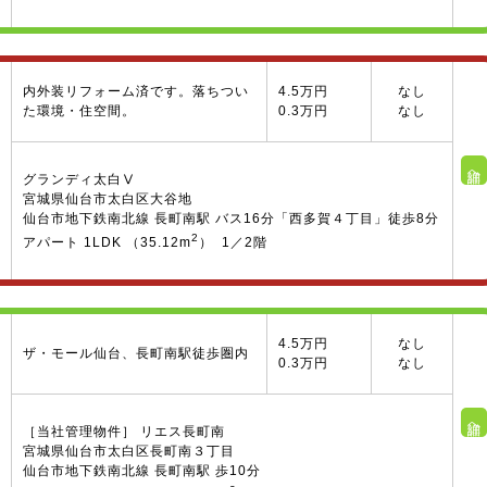
内外装リフォーム済です。落ちつい
4.5万円
なし
た環境・住空間。
0.3万円
なし
詳細へ
グランディ太白Ⅴ
宮城県仙台市太白区大谷地
仙台市地下鉄南北線 長町南駅 バス16分「西多賀４丁目」徒歩8分
2
アパート 1LDK （35.12m
） 1／2階
4.5万円
なし
ザ・モール仙台、長町南駅徒歩圏内
0.3万円
なし
詳細へ
［当社管理物件］ リエス長町南
宮城県仙台市太白区長町南３丁目
仙台市地下鉄南北線 長町南駅 歩10分