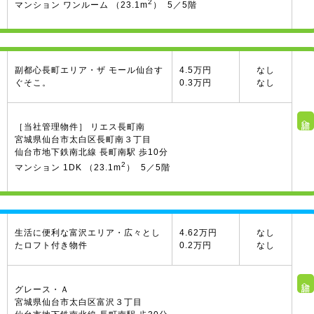
2
マンション ワンルーム （23.1m
） 5／5階
副都心長町エリア・ザ モール仙台す
4.5万円
なし
ぐそこ。
0.3万円
なし
詳細へ
［当社管理物件］ リエス長町南
宮城県仙台市太白区長町南３丁目
仙台市地下鉄南北線 長町南駅 歩10分
2
マンション 1DK （23.1m
） 5／5階
生活に便利な富沢エリア・広々とし
4.62万円
なし
たロフト付き物件
0.2万円
なし
詳細へ
グレース・Ａ
宮城県仙台市太白区富沢３丁目