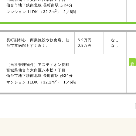
仙台市地下鉄南北線 長町南駅 歩24分
2
マンション 1LDK （32.2m
） 2／6階
長町副都心、商業施設や飲食店、仙
6.9万円
なし
台市立病院もすぐ近く。
0.8万円
なし
詳細へ
［当社管理物件］アスティオン長町
宮城県仙台市太白区八本松１丁目
仙台市地下鉄南北線 長町南駅 歩24分
2
マンション 1LDK （32.2m
） 1／6階