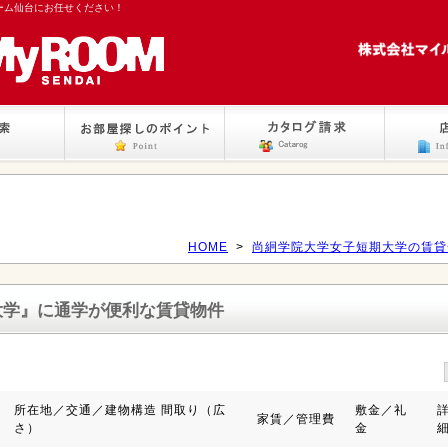
ーム仙台にお任せください！
HOME
>
尚絅学院大学女子短期大学の賃貸
大学』
に通学が便利な賃貸物件
所在地／交通／建物構造 間取り（広
敷金／礼
家賃／管理費
さ）
金