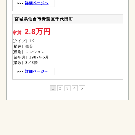
詳細ページへ
宮城県仙台市青葉区千代田町
2.8万円
家賃
[タイプ] 1K
[構造] 鉄骨
[種別] マンション
[築年月] 1987年5月
[階数] 3／3階
詳細ページへ
1
2
3
4
5