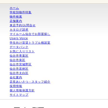
ホーム
学校別物件特集
物件検索
店舗案内
来店予約/お問合せ
カタログ請求
マイルーム仙台でお部屋探し
Users Voice
学生向け賃貸トラブル相談室
データバンク
お気に入りリスト
仙台市青葉区
仙台市泉区
仙台市宮城野区
仙台市若林区
仙台市太白区
会社案内
店長あいさつ・スタッフ紹介
採用情報
個人情報保護方針
サイトマップ