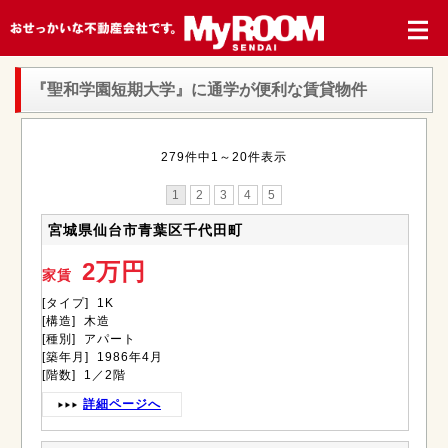
『聖和学園短期大学』
に通学が便利な賃貸物件
279件中1～20件表示
1
2
3
4
5
宮城県仙台市青葉区千代田町
2万円
家賃
[タイプ] 1K
[構造] 木造
[種別] アパート
[築年月] 1986年4月
[階数] 1／2階
詳細ページへ