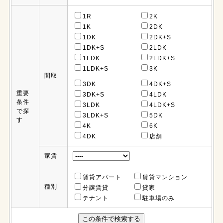
1R
2K
1K
2DK
1DK
2DK+S
1DK+S
2LDK
1LDK
2LDK+S
1LDK+S
3K
間取
3DK
4DK+S
重要
3DK+S
4LDK
条件
3LDK
4LDK+S
で探
3LDK+S
5DK
す
4K
6K
4DK
店舗
家賃
賃貸アパート
賃貸マンション
種別
分譲賃貸
貸家
テナント
駐車場のみ