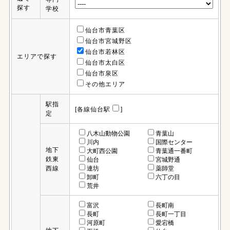
探す
学校
仙台市青葉区
仙台市宮城野区
仙台市若林区
エリアで探す
仙台市太白区
仙台市泉区
その他エリア
駅指
[各線仙台駅
]
定
八木山動物公園
青葉山
川内
国際センター
地下
大町西公園
青葉通一番町
鉄東
仙台
宮城野通
西線
連坊
薬師堂
卸町
六丁の目
荒井
富沢
長町南
長町
長町一丁目
河原町
愛宕橋