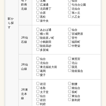
地下
五橋
仙台
鉄南
広瀬通
勾当台公園
北線
北四番丁
北仙台
台原
旭ヶ丘
黒松
八乙女
駅か
泉中央
ら探
す
あおば通
仙台
榴ヶ岡
宮城野原
JR仙
陸前原ノ町
苦竹
石線
小鶴新田
福田町
陸前高砂
中野栄
多賀城
仙台
東照宮
北仙台
北山
JR仙
東北福祉大前
国見
山線
葛岡
陸前落合
愛子
岩沼
館腰
名取
南仙台
JR東
太子堂
長町
北本
仙台
東仙台
線
岩切
新利府
利府