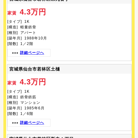
4.3万円
家賃
[タイプ] 1K
[構造] 軽量鉄骨
[種別] アパート
[築年月] 1988年10月
[階数] 1／2階
詳細ページへ
宮城県仙台市若林区土樋
4.3万円
家賃
[タイプ] 1K
[構造] 鉄骨鉄筋
[種別] マンション
[築年月] 1985年6月
[階数] 1／6階
詳細ページへ