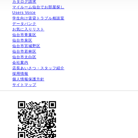
カタログ請求
マイルーム仙台でお部屋探し
Users Voice
学生向け賃貸トラブル相談室
データバンク
お気に入りリスト
仙台市青葉区
仙台市泉区
仙台市宮城野区
仙台市若林区
仙台市太白区
会社案内
店長あいさつ・スタッフ紹介
採用情報
個人情報保護方針
サイトマップ