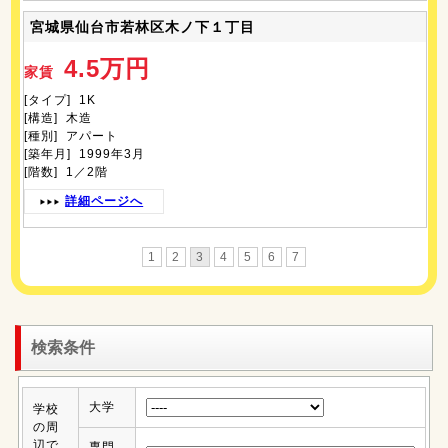
宮城県仙台市若林区木ノ下１丁目
4.5万円
家賃
[タイプ] 1K
[構造] 木造
[種別] アパート
[築年月] 1999年3月
[階数] 1／2階
詳細ページへ
1
2
3
4
5
6
7
検索条件
大学
学校
の周
辺で
専門