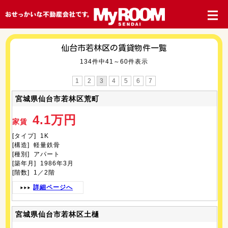
仙台市若林区の賃貸物件一覧
134件中41～60件表示
1
2
3
4
5
6
7
宮城県仙台市若林区荒町
4.1万円
家賃
[タイプ] 1K
[構造] 軽量鉄骨
[種別] アパート
[築年月] 1986年3月
[階数] 1／2階
詳細ページへ
宮城県仙台市若林区土樋