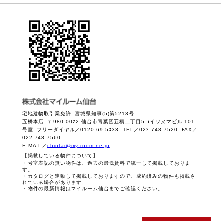
宅地建物取引業免許 宮城県知事(5)第5213号
五橋本店 〒980-0022 仙台市青葉区五橋二丁目5-6イワヌマビル 101
号室 フリーダイヤル／0120-69-5333 TEL／022-748-7520 FAX／
022-748-7560
E-MAIL／
chintai@my-room.ne.jp
【掲載している物件について】
・号室表記の無い物件は、過去の最低賃料で統一して掲載しておりま
す。
・カタログと連動して掲載しておりますので、成約済みの物件も掲載さ
れている場合があります。
・物件の最新情報はマイルーム仙台までご確認ください。