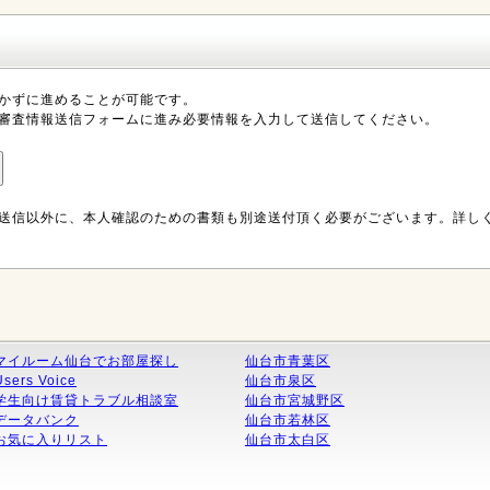
かずに進めることが可能です。
審査情報送信フォームに進み必要情報を入力して送信してください。
送信以外に、本人確認のための書類も別途送付頂く必要がございます。詳し
マイルーム仙台でお部屋探し
仙台市青葉区
Users Voice
仙台市泉区
学生向け賃貸トラブル相談室
仙台市宮城野区
データバンク
仙台市若林区
お気に入りリスト
仙台市太白区