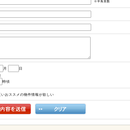
※半角英数
月
日
後
時頃
近いおススメの物件情報が欲しい