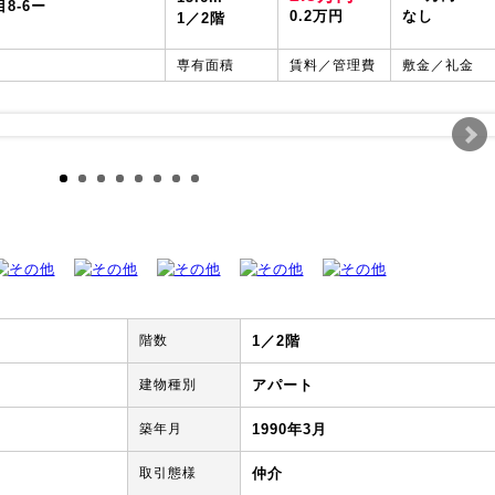
8-6ー
0.2万円
なし
1／2階
専有面積
賃料／管理費
敷金／礼金
階数
1／2階
建物種別
アパート
築年月
1990年3月
取引態様
仲介