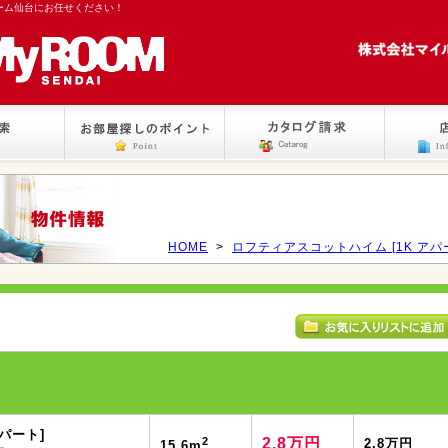
ーム仙台にお任せください！
HOME
>
ロフティアスコットハイム [1K アパ
パート]
2
2.8万円
2.8万円
15.6m