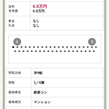
6.9万円
賃料
管理費
0.8万円
なし
敷金
礼金
なし
間取詳細
洋4帖
階数
1／6階
建物構造
鉄筋コン
建物種別
マンション