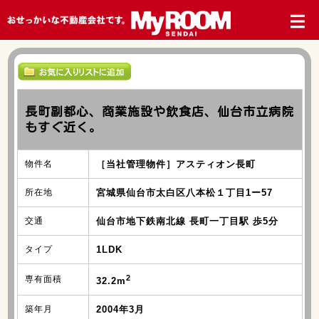
長町副都心、商業施設や飲食店、仙台市立病院
もすぐ近く。
物件名
［当社管理物件］アスティオン長町
所在地
宮城県仙台市太白区八本松１丁目1ー57
交通
仙台市地下鉄南北線 長町一丁目駅 歩5分
タイプ
1LDK
2
専有面積
32.2m
築年月
2004年3月