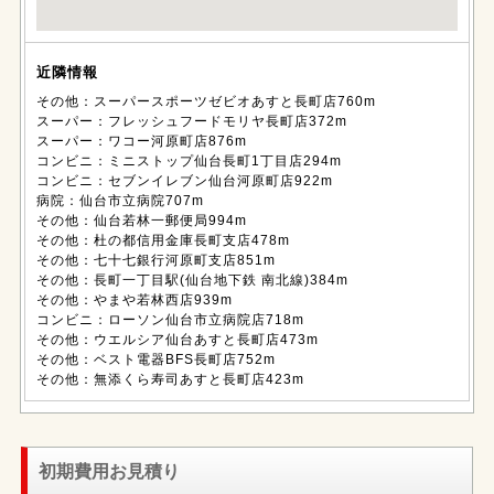
近隣情報
その他：スーパースポーツゼビオあすと長町店760m
スーパー：フレッシュフードモリヤ長町店372m
スーパー：ワコー河原町店876m
コンビニ：ミニストップ仙台長町1丁目店294m
コンビニ：セブンイレブン仙台河原町店922m
病院：仙台市立病院707m
その他：仙台若林一郵便局994m
その他：杜の都信用金庫長町支店478m
その他：七十七銀行河原町支店851m
その他：長町一丁目駅(仙台地下鉄 南北線)384m
その他：やまや若林西店939m
コンビニ：ローソン仙台市立病院店718m
その他：ウエルシア仙台あすと長町店473m
その他：ベスト電器BFS長町店752m
その他：無添くら寿司あすと長町店423m
初期費用お見積り