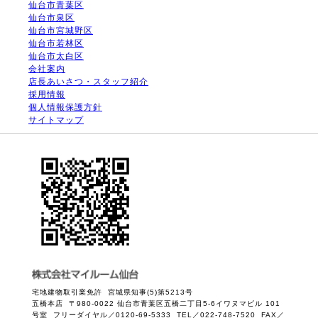
仙台市青葉区
仙台市泉区
仙台市宮城野区
仙台市若林区
仙台市太白区
会社案内
店長あいさつ・スタッフ紹介
採用情報
個人情報保護方針
サイトマップ
宅地建物取引業免許 宮城県知事(5)第5213号
五橋本店 〒980-0022 仙台市青葉区五橋二丁目5-6イワヌマビル 101
号室 フリーダイヤル／0120-69-5333 TEL／022-748-7520 FAX／