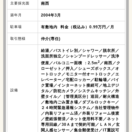
主要採光面
南西
築年月
2004年3月
駐車場
有敷地内 料金（税込み）0.99万円／月
取引態様
仲介(専任)
給湯／バストイレ別／シャワー／脱衣所／
洗面所独立／シャンプードレッサー／洗浄
2
便座／バルコニー面積 ：2.5m
／南西／ク
ローゼット／押入／シューズボックス／オ
ートロック／モニター付オートロック／エ
レベーター／宅配ロッカー／駐輪場／バイ
ク置場／インターネット接続可／地上デジ
設備
タル／防犯カメラ／システムキッチン／外
壁タイル／［管理員区分］巡回／耐火構造
／敷地内ごみ置き場／ダブルロックキー／
２４時間緊急通報システム／当社管理物件
／内装リフォーム済／外装リフォーム後渡
／壁紙張替済／ネット使用料不要／ネット
専用回線／30Ａまで契約可能／ＬＡＮ／玄
関人感センサー／集合郵便受け／IT重説可