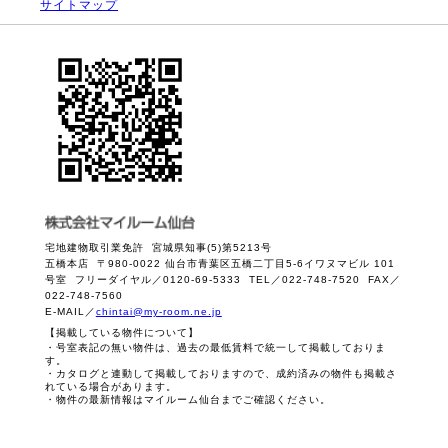
サイトマップ
宅地建物取引業免許 宮城県知事(5)第5213号
五橋本店 〒980-0022 仙台市青葉区五橋二丁目5-6イワヌマビル 101
号室 フリーダイヤル／0120-69-5333 TEL／022-748-7520 FAX／
022-748-7560
E-MAIL／
chintai@my-room.ne.jp
【掲載している物件について】
・号室表記の無い物件は、過去の最低賃料で統一して掲載しておりま
す。
・カタログと連動して掲載しておりますので、成約済みの物件も掲載さ
れている場合があります。
・物件の最新情報はマイルーム仙台までご確認ください。