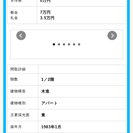
管理費
0万円
7万円
敷金
礼金
3.5万円
間取詳細
階数
1／2階
建物構造
木造
建物種別
アパート
主要採光面
東
築年月
1983年1月