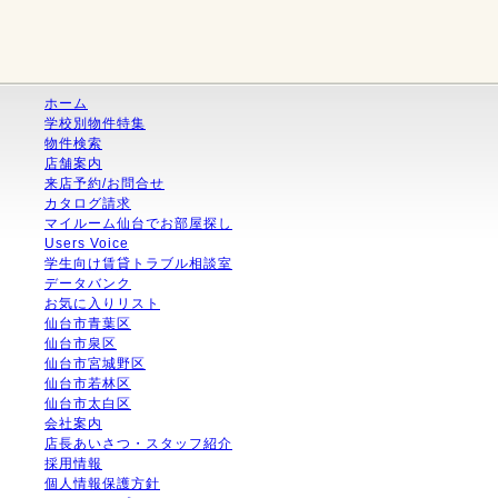
ホーム
学校別物件特集
物件検索
店舗案内
来店予約/お問合せ
カタログ請求
マイルーム仙台でお部屋探し
Users Voice
学生向け賃貸トラブル相談室
データバンク
お気に入りリスト
仙台市青葉区
仙台市泉区
仙台市宮城野区
仙台市若林区
仙台市太白区
会社案内
店長あいさつ・スタッフ紹介
採用情報
個人情報保護方針