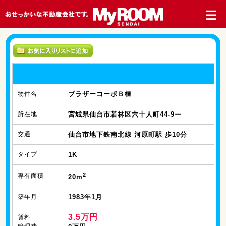
物件名
ブラザーコーポＢ棟
所在地
宮城県仙台市若林区六十人町44-9ー
交通
仙台市地下鉄南北線 河原町駅 歩10分
タイプ
1K
2
専有面積
20m
築年月
1983年1月
3.5万円
賃料