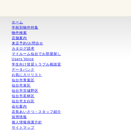
ホーム
学校別物件特集
物件検索
店舗案内
来店予約/お問合せ
カタログ請求
マイルーム仙台でお部屋探し
Users Voice
学生向け賃貸トラブル相談室
データバンク
お気に入りリスト
仙台市青葉区
仙台市泉区
仙台市宮城野区
仙台市若林区
仙台市太白区
会社案内
店長あいさつ・スタッフ紹介
採用情報
個人情報保護方針
サイトマップ