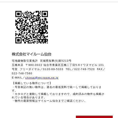
宅地建物取引業免許 宮城県知事(5)第5213号
五橋本店 〒980-0022 仙台市青葉区五橋二丁目5-6イワヌマビル 101
号室 フリーダイヤル／0120-69-5333 TEL／022-748-7520 FAX／
022-748-7560
E-MAIL／
chintai@my-room.ne.jp
【掲載している物件について】
・号室表記の無い物件は、過去の最低賃料で統一して掲載しておりま
す。
・カタログと連動して掲載しておりますので、成約済みの物件も掲載さ
れている場合があります。
・物件の最新情報はマイルーム仙台までご確認ください。