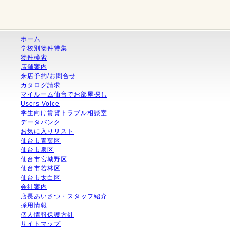
ホーム
学校別物件特集
物件検索
店舗案内
来店予約/お問合せ
カタログ請求
マイルーム仙台でお部屋探し
Users Voice
学生向け賃貸トラブル相談室
データバンク
お気に入りリスト
仙台市青葉区
仙台市泉区
仙台市宮城野区
仙台市若林区
仙台市太白区
会社案内
店長あいさつ・スタッフ紹介
採用情報
個人情報保護方針
サイトマップ