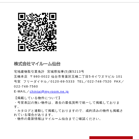
宅地建物取引業免許 宮城県知事(5)第5213号
五橋本店 〒980-0022 仙台市青葉区五橋二丁目5-6イワヌマビル 101
号室 フリーダイヤル／0120-69-5333 TEL／022-748-7520 FAX／
022-748-7560
E-MAIL／
chintai@my-room.ne.jp
【掲載している物件について】
・号室表記の無い物件は、過去の最低賃料で統一して掲載しておりま
す。
・カタログと連動して掲載しておりますので、成約済みの物件も掲載さ
れている場合があります。
・物件の最新情報はマイルーム仙台までご確認ください。