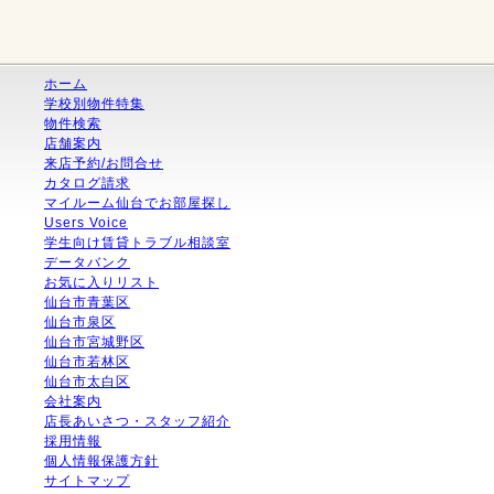
ホーム
学校別物件特集
物件検索
店舗案内
来店予約/お問合せ
カタログ請求
マイルーム仙台でお部屋探し
Users Voice
学生向け賃貸トラブル相談室
データバンク
お気に入りリスト
仙台市青葉区
仙台市泉区
仙台市宮城野区
仙台市若林区
仙台市太白区
会社案内
店長あいさつ・スタッフ紹介
採用情報
個人情報保護方針
サイトマップ