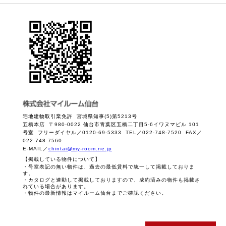
宅地建物取引業免許 宮城県知事(5)第5213号
五橋本店 〒980-0022 仙台市青葉区五橋二丁目5-6イワヌマビル 101
号室 フリーダイヤル／0120-69-5333 TEL／022-748-7520 FAX／
022-748-7560
E-MAIL／
chintai@my-room.ne.jp
【掲載している物件について】
・号室表記の無い物件は、過去の最低賃料で統一して掲載しておりま
す。
・カタログと連動して掲載しておりますので、成約済みの物件も掲載さ
れている場合があります。
・物件の最新情報はマイルーム仙台までご確認ください。