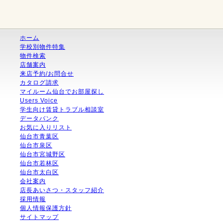
ホーム
学校別物件特集
物件検索
店舗案内
来店予約/お問合せ
カタログ請求
マイルーム仙台でお部屋探し
Users Voice
学生向け賃貸トラブル相談室
データバンク
お気に入りリスト
仙台市青葉区
仙台市泉区
仙台市宮城野区
仙台市若林区
仙台市太白区
会社案内
店長あいさつ・スタッフ紹介
採用情報
個人情報保護方針
サイトマップ