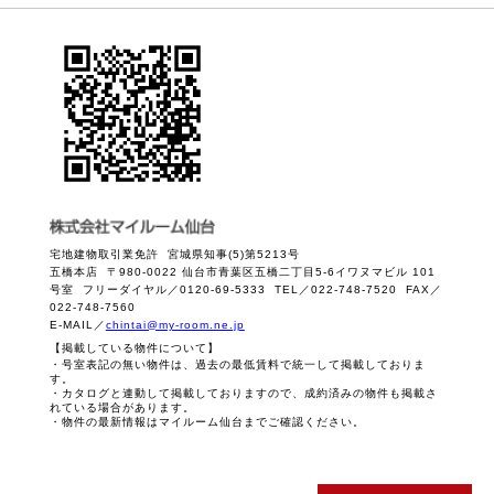
宅地建物取引業免許 宮城県知事(5)第5213号
五橋本店 〒980-0022 仙台市青葉区五橋二丁目5-6イワヌマビル 101
号室 フリーダイヤル／0120-69-5333 TEL／022-748-7520 FAX／
022-748-7560
E-MAIL／
chintai@my-room.ne.jp
【掲載している物件について】
・号室表記の無い物件は、過去の最低賃料で統一して掲載しておりま
す。
・カタログと連動して掲載しておりますので、成約済みの物件も掲載さ
れている場合があります。
・物件の最新情報はマイルーム仙台までご確認ください。