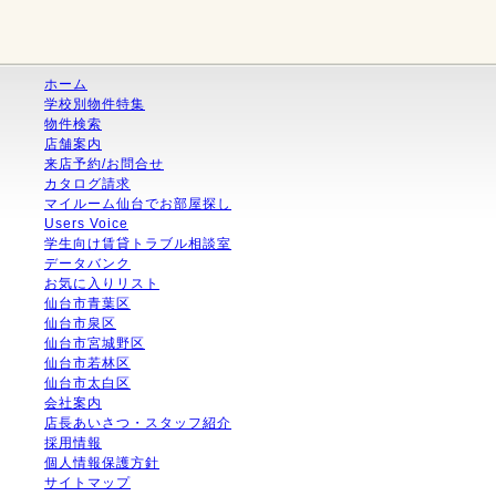
ホーム
学校別物件特集
物件検索
店舗案内
来店予約/お問合せ
カタログ請求
マイルーム仙台でお部屋探し
Users Voice
学生向け賃貸トラブル相談室
データバンク
お気に入りリスト
仙台市青葉区
仙台市泉区
仙台市宮城野区
仙台市若林区
仙台市太白区
会社案内
店長あいさつ・スタッフ紹介
採用情報
個人情報保護方針
サイトマップ