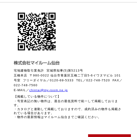
宅地建物取引業免許 宮城県知事(5)第5213号
五橋本店 〒980-0022 仙台市青葉区五橋二丁目5-6イワヌマビル 101
号室 フリーダイヤル／0120-69-5333 TEL／022-748-7520 FAX／
022-748-7560
E-MAIL／
chintai@my-room.ne.jp
【掲載している物件について】
・号室表記の無い物件は、過去の最低賃料で統一して掲載しておりま
す。
・カタログと連動して掲載しておりますので、成約済みの物件も掲載さ
れている場合があります。
・物件の最新情報はマイルーム仙台までご確認ください。