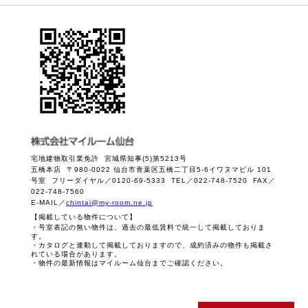
宅地建物取引業免許 宮城県知事(5)第5213号
五橋本店 〒980-0022 仙台市青葉区五橋二丁目5-6イワヌマビル 101
号室 フリーダイヤル／0120-69-5333 TEL／022-748-7520 FAX／
022-748-7560
E-MAIL／
chintai@my-room.ne.jp
【掲載している物件について】
・号室表記の無い物件は、過去の最低賃料で統一して掲載しておりま
す。
・カタログと連動して掲載しておりますので、成約済みの物件も掲載さ
れている場合があります。
・物件の最新情報はマイルーム仙台までご確認ください。