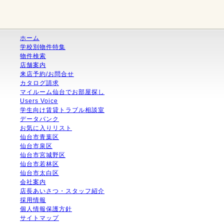
ホーム
学校別物件特集
物件検索
店舗案内
来店予約/お問合せ
カタログ請求
マイルーム仙台でお部屋探し
Users Voice
学生向け賃貸トラブル相談室
データバンク
お気に入りリスト
仙台市青葉区
仙台市泉区
仙台市宮城野区
仙台市若林区
仙台市太白区
会社案内
店長あいさつ・スタッフ紹介
採用情報
個人情報保護方針
サイトマップ